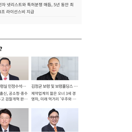
자 넷리스트와 특허분쟁 매듭, 5년 동안 최
.3조 라이선스비 지급
?
통령실 민정수석비
김정균 보령 및 보령홀딩스 대
 출신, 공소청·중수
제약업계의 젊은 오너 3세 경
표이사 사장
두고 검찰개혁 완수
영자, 미래 먹거리 '우주와 헬
년]
스케어' 공들여 [2026년]