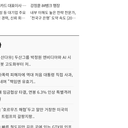
카드 대표이사 사
강정훈 iM뱅크 행장
성 등 대기업 주요
내부 이해도 높은 전략 전문가,
 경력, 신뢰 회복
'전국구 은행' 도약 속도 [2026
[2026년]
년]
사
야 산다⑩] 두산그룹 박정원 엔비디아와 AI 시
로봇 고도화부터 저..
가폭력 피해자에 역대 처음 대통령 직접 사과,
네며 "책임엔 유효기..
 임금협상 타결, 연봉 6.3% 인상 특별격려
원
] '호르무즈 해협'두고 말만 거창한 미국의
, 트럼프의 갈팡지팡..
] 빠른 철도지만 깊은 곳에 있는 GTX의 인프