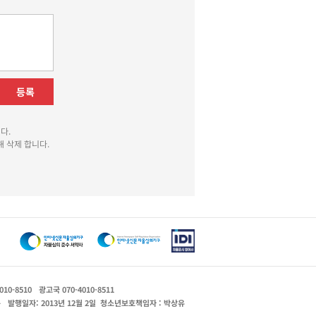
등록
다.
 삭제 합니다.
010-8510
광고국 070-4010-8511
운
발행일자: 2013년 12월 2일
청소년보호책임자 : 박상유