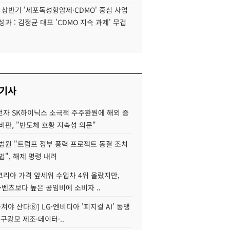
6 상반기 '세포독성항암제·CDMO' 중심 사업
성과 : 김정균 대표 'CDMO 지속 과제' 무겁
 기사
자 SK하이닉스 소극적 주주환원에 해외 증
비판, "반도체 호황 지속성 의문"
법원 "트럼프 정부 풍력 프로젝트 동결 조치
법", 해제 명령 내려
코리아 가격 앞세워 수입차 4위 올랐지만,
·벤츠보다 높은 공임비에 소비자 ..
 뭉쳐야 산다⑧] LG·엔비디아 '피지컬 AI' 동맹
 구광모 제조·데이터·..