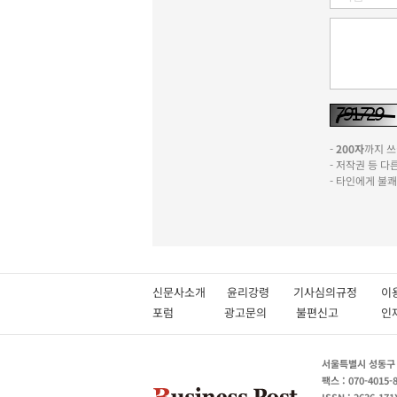
-
200자
까지 쓰실
- 저작권 등 
- 타인에게 불
신문사소개
윤리강령
기사심의규정
이
포럼
광고문의
불편신고
서울특별시 성동구 성
팩스 : 070-4015-
ISSN : 2636-171