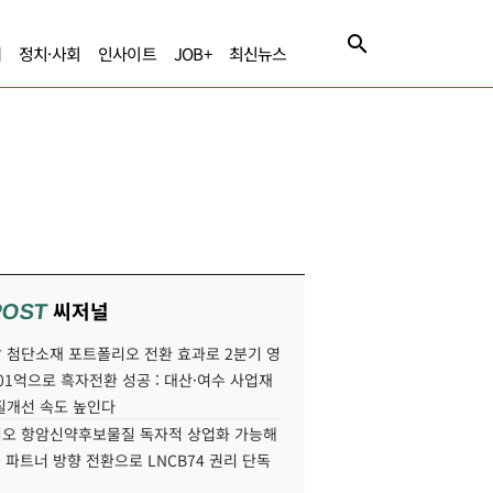
제
정치·사회
인사이트
JOB+
최신뉴스
씨저널
POST
 첨단소재 포트폴리오 전환 효과로 2분기 영
01억으로 흑자전환 성공 : 대산·여수 사업재
질개선 속도 높인다
오 항암신약후보물질 독자적 상업화 가능해
국 파트너 방향 전환으로 LNCB74 권리 단독