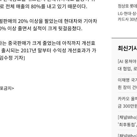
 전체 매출의 80%를 내고 있기 때문이다.
정상호 롯데
LG·현대·삼
장
카드사 30년
벌판매의 20% 이상을 팔았는데 현대차와 기아차
에 '초집중' 
0% 이상 줄면서 실적이 크게 뒷걸음쳤다.
차는 중국판매가 크게 줄었는데 아직까지 개선효
최신기
가 출시되는 2017년 말부터 수익성 개선효과가 가
임수정 기자]
[AI 뭉쳐
대 협업, 
이재명 국
흰 장미 건
배포금지>
카카오 올해
금 300만
[채널Who
'최후통첩'
[채널Who