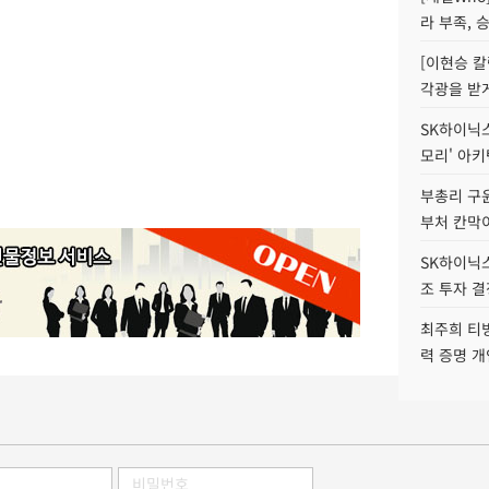
라 부족, 
[이현승 칼
각광을 받
SK하이닉스,
모리' 아
부총리 구윤
부처 칸막
SK하이닉스,
조 투자 결
최주희 티빙
력 증명 개