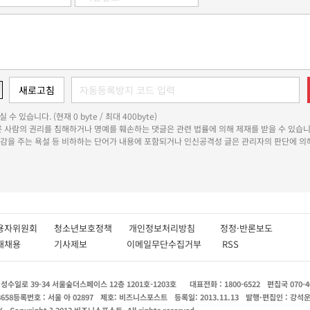
 수 있습니다. (현재 0 byte / 최대 400byte)
다른 사람의 권리를 침해하거나 명예를 훼손하는 댓글은 관련 법률에 의해 제재를 받을 수 있습니
쾌감을 주는 욕설 등 비하하는 단어가 내용에 포함되거나 인신공격성 글은 관리자의 판단에 의해
용자위원회
청소년보호정책
개인정보처리방침
정정·반론보도
인재채용
기사제보
이메일무단수집거부
RSS
수일로 39-34 서울숲더스페이스 12층 1201호-1203호
대표전화 : 1800-6522
편집국 070-4
8658
등록번호 : 서울 아 02897
제호: 비즈니스포스트
등록일: 2013.11.13
발행·편집인 : 강석
X
Copyright ? 2013 비즈니스포스트. All rights reserved.