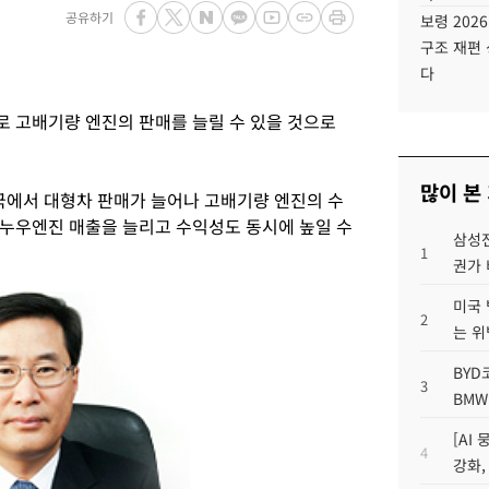
공유하기
보령 202
구조 재편 
다
 고배기량 엔진의 판매를 늘릴 수 있을 것으로
많이 본
국에서 대형차 판매가 늘어나 고배기량 엔진의 수
누우엔진 매출을 늘리고 수익성도 동시에 높일 수
삼성전
1
권가 
미국 
2
는 위
BYD
3
BMW
[AI
4
강화,