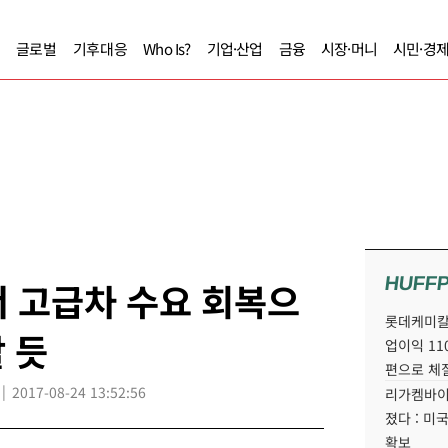
글로벌
기후대응
Who Is?
기업·산업
금융
시장·머니
시민·경
HUFF
 고급차 수요 회복으
롯데케미칼
 듯
업이익 11
편으로 체
2017-08-24 13:52:56
리가켐바이
졌다 : 미
확보