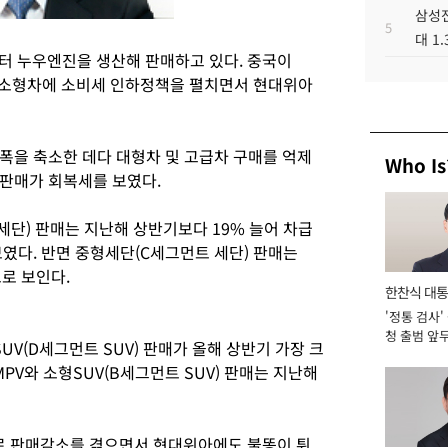
삼성전
5
대 1
터 누우엔진을 생산해 판매하고 있다. 중국이
하인 소형차에 소비세 인하정책을 펼치면서 현대위아
폭을 축소한 데다 대형차 및 고급차 구매를 억제
Who Is
판매가 회복세를 보였다.
세단) 판매는 지난해 상반기보다 19% 늘어 차급
였다. 반면 중형세단(C세그먼트 세단) 판매는
로 보인다.
한찬식 대
'정통 검사'
서관
청 출범 앞
V(D세그먼트 SUV) 판매가 올해 상반기 가장 크
맡아 [2026
PV와 소형SUV(B세그먼트 SUV) 판매는 지난해
 판매감소를 겪으면서 현대위아에도 불똥이 튀