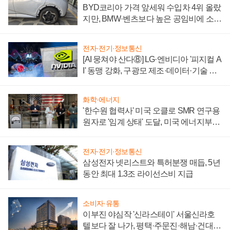
BYD코리아 가격 앞세워 수입차 4위 올랐
지만, BMW·벤츠보다 높은 공임비에 소비
자 불만 폭발
전자·전기·정보통신
[AI 뭉쳐야 산다⑧] LG·엔비디아 '피지컬 A
I' 동맹 강화, 구광모 제조·데이터·기술 결
집해 종합 로보틱스 기업으로
화학·에너지
'한수원 협력사' 미국 오클로 SMR 연구용
원자로 '임계 상태' 도달, 미국 에너지부
"중요한 이정표"
전자·전기·정보통신
삼성전자 넷리스트와 특허분쟁 매듭, 5년
동안 최대 1.3조 라이선스비 지급
소비자·유통
이부진 야심작 '신라스테이' 서울신라호
텔보다 잘 나가, 평택·주문진·해남·건대로