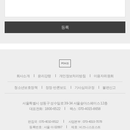
PC버전
회사소개
윤리강령
개인정보처리방침
이용자위원회
청소년보호정책
정정·반론보도
기사심의규정
불편신고
서울특별시 성동구 성수일로 39-34 서울숲더스페이스 12층
대표전화 : 1800-6522
팩스 : 070-4015-8658
편집국 : 070-4010-8512
사업본부 : 070-4010-7078
등록번호 : 서울 아 02897
제호 : 비즈니스포스트