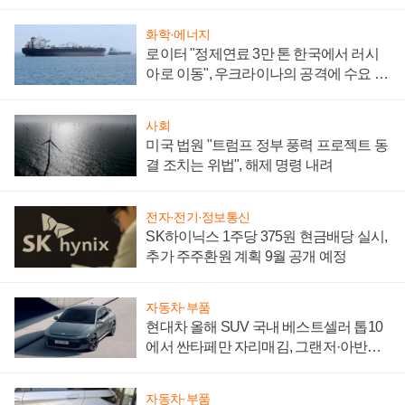
성 의문"
화학·에너지
로이터 "정제연료 3만 톤 한국에서 러시
아로 이동", 우크라이나의 공격에 수요 늘
어
사회
미국 법원 "트럼프 정부 풍력 프로젝트 동
결 조치는 위법", 해제 명령 내려
전자·전기·정보통신
SK하이닉스 1주당 375원 현금배당 실시,
추가 주주환원 계획 9월 공개 예정
자동차·부품
현대차 올해 SUV 국내 베스트셀러 톱10
에서 싼타페만 자리매김, 그랜저·아반떼
'세단 쌍끌이'로 내수 방어
자동차·부품