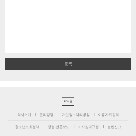
PC버전
회사소개
윤리강령
개인정보처리방침
이용자위원회
청소년보호정책
정정·반론보도
기사심의규정
불편신고