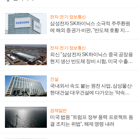
전자·전기·정보통신
삼성전자 SK하이닉스 소극적 주주환원
에 해외 증권가 비판, "반도체 호황 지속
성 의문"
전자·전기·정보통신
외신 "삼성전자 SK하이닉스 중국 공장용
현지 생산 반도체 장비 시험, 미국 수출통
제 대비"
건설
국내외서 속도 붙는 원전 사업, 삼성물산·
현대건설·대우건설에 다가오는 '약속의
시간'
경제일반
미국 법원 "트럼프 정부 풍력 프로젝트 동
결 조치는 위법", 해제 명령 내려