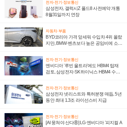
전자·전기·정보통신
삼성전자, 갤럭시Z 폴드8 사전예약 개통
8월31일까지 연장
자동차·부품
BYD코리아 가격 앞세워 수입차 4위 올랐
지만, BMW·벤츠보다 높은 공임비에 소비
자 불만 폭발
전자·전기·정보통신
엔비디아 '루빈 울트라'에도 HBM4 탑재
검토, 삼성전자·SK하이닉스 HBM4 수율
에 주도권 갈린다
전자·전기·정보통신
삼성전자 넷리스트와 특허분쟁 매듭, 5년
동안 최대 1.3조 라이선스비 지급
전자·전기·정보통신
[AI 뭉쳐야 산다⑧] LG·엔비디아 '피지컬 A