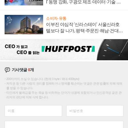
I' 동맹 강화, 구광모 제조·데이터·기술 결
집해 종합 로보틱스 기업으로
소비자·유통
이부진 야심작 '신라스테이' 서울신라호
텔보다 잘 나가, 평택·주문진·해남·건대로
성장판 더 넓힌다
기사댓글
0
개
200자까지 쓰실 수 있습니다. (현재 0 byte / 최대 400byte)
저작권 등 다른 사람의 권리를 침해하거나 명예를 훼손하는 댓글은 관련 법률에 의해 제재
를 받을 수 있습니다.
타인에게 불쾌감을 주는 욕설 등 비하하는 단어가 내용에 포함되거나 인신공격성 글은 관
리자의 판단에 의해 삭제 합니다.