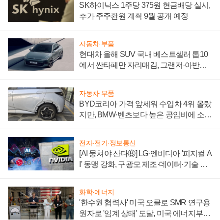
SK하이닉스 1주당 375원 현금배당 실시,
추가 주주환원 계획 9월 공개 예정
자동차·부품
현대차 올해 SUV 국내 베스트셀러 톱10
에서 싼타페만 자리매김, 그랜저·아반떼
'세단 쌍끌이'로 내수 방어
자동차·부품
BYD코리아 가격 앞세워 수입차 4위 올랐
지만, BMW·벤츠보다 높은 공임비에 소비
자 불만 폭발
전자·전기·정보통신
[AI 뭉쳐야 산다⑧] LG·엔비디아 '피지컬 A
I' 동맹 강화, 구광모 제조·데이터·기술 결
집해 종합 로보틱스 기업으로
화학·에너지
'한수원 협력사' 미국 오클로 SMR 연구용
원자로 '임계 상태' 도달, 미국 에너지부