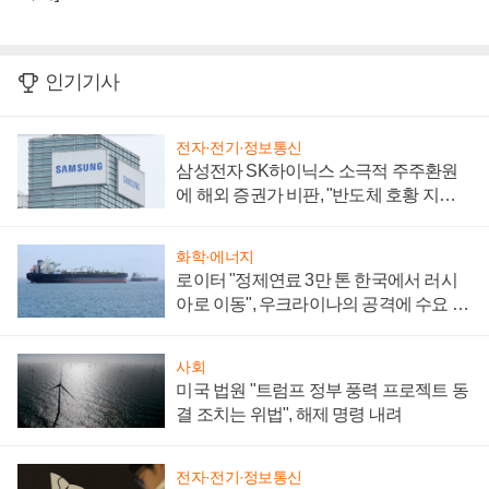
인기기사
전자·전기·정보통신
삼성전자 SK하이닉스 소극적 주주환원
에 해외 증권가 비판, "반도체 호황 지속
성 의문"
화학·에너지
로이터 "정제연료 3만 톤 한국에서 러시
아로 이동", 우크라이나의 공격에 수요 늘
어
사회
미국 법원 "트럼프 정부 풍력 프로젝트 동
결 조치는 위법", 해제 명령 내려
전자·전기·정보통신