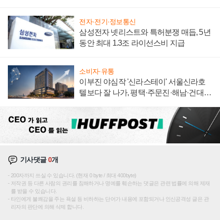
"중요한 이정표"
전자·전기·정보통신
삼성전자 넷리스트와 특허분쟁 매듭, 5년
동안 최대 1.3조 라이선스비 지급
소비자·유통
이부진 야심작 '신라스테이' 서울신라호
텔보다 잘 나가, 평택·주문진·해남·건대로
성장판 더 넓힌다
기사댓글
0
개
200자까지 쓰실 수 있습니다. (현재 0 byte / 최대 400byte)
저작권 등 다른 사람의 권리를 침해하거나 명예를 훼손하는 댓글은 관련 법률에 의해 제재
를 받을 수 있습니다.
타인에게 불쾌감을 주는 욕설 등 비하하는 단어가 내용에 포함되거나 인신공격성 글은 관
리자의 판단에 의해 삭제 합니다.