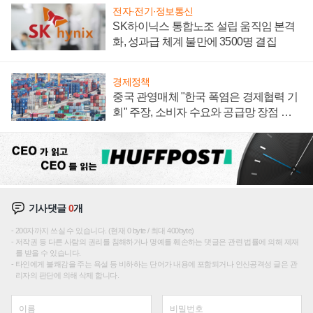
전자·전기·정보통신
SK하이닉스 통합노조 설립 움직임 본격
화, 성과급 체계 불만에 3500명 결집
경제정책
중국 관영매체 "한국 폭염은 경제협력 기
회" 주장, 소비자 수요와 공급망 장점 강
조
기사댓글
0
개
200자까지 쓰실 수 있습니다. (현재 0 byte / 최대 400byte)
저작권 등 다른 사람의 권리를 침해하거나 명예를 훼손하는 댓글은 관련 법률에 의해 제재
를 받을 수 있습니다.
타인에게 불쾌감을 주는 욕설 등 비하하는 단어가 내용에 포함되거나 인신공격성 글은 관
리자의 판단에 의해 삭제 합니다.