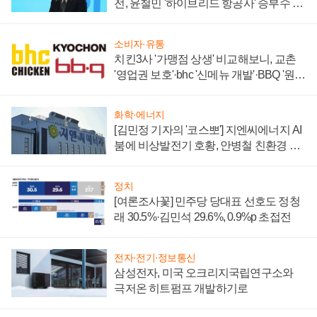
전, 윤철민 '하이브리드 항공사' 승부수 통
할까
소비자·유통
치킨3사 '가맹점 상생' 비교해보니, 교촌
'영업권 보호'·bhc '신메뉴 개발'·BBQ '원가
부담'
화학·에너지
[김민정 기자의 '코스뽀'] 지엔씨에너지 AI
붐에 비상발전기 호황, 안병철 친환경 에
너지 발전전문기업 향한다
정치
[여론조사꽃] 민주당 당대표 선호도 정청
래 30.5%·김민석 29.6%, 0.9%p 초접전
전자·전기·정보통신
삼성전자, 미국 오크리지국립연구소와
극저온 히트펌프 개발하기로