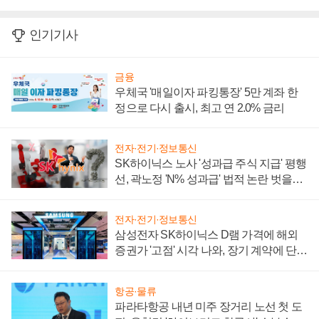
인기기사
금융
우체국 '매일이자 파킹통장' 5만 계좌 한
정으로 다시 출시, 최고 연 2.0% 금리
전자·전기·정보통신
SK하이닉스 노사 '성과급 주식 지급' 평행
선, 곽노정 'N% 성과급' 법적 논란 벗을지
주목
전자·전기·정보통신
삼성전자 SK하이닉스 D램 가격에 해외
증권가 '고점' 시각 나와, 장기 계약에 단점
부각
항공·물류
파라타항공 내년 미주 장거리 노선 첫 도