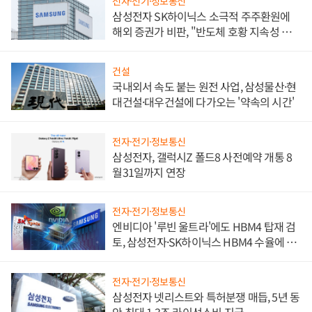
전자·전기·정보통신
삼성전자 SK하이닉스 소극적 주주환원에
해외 증권가 비판, "반도체 호황 지속성 의
문"
건설
국내외서 속도 붙는 원전 사업, 삼성물산·현
대건설·대우건설에 다가오는 '약속의 시간'
전자·전기·정보통신
삼성전자, 갤럭시Z 폴드8 사전예약 개통 8
월31일까지 연장
전자·전기·정보통신
엔비디아 '루빈 울트라'에도 HBM4 탑재 검
토, 삼성전자·SK하이닉스 HBM4 수율에 주
도권 갈린다
전자·전기·정보통신
삼성전자 넷리스트와 특허분쟁 매듭, 5년 동