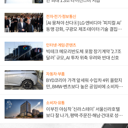
안 최대 1.3조 라이선스비 지급
전자·전기·정보통신
[AI 뭉쳐야 산다⑧] LG·엔비디아 '피지컬 AI'
동맹 강화, 구광모 제조·데이터·기술 결집
해 종합 로보틱스 기업으로
인터넷·게임·콘텐츠
빅테크 메모리반도체 포함 장기계약 '2.7조
달러' 규모, AI 투자 위축 우려와 반대 신호
자동차·부품
BYD코리아 가격 앞세워 수입차 4위 올랐지
만, BMW·벤츠보다 높은 공임비에 소비자
불만 폭발
소비자·유통
이부진 야심작 '신라스테이' 서울신라호텔
보다 잘 나가, 평택·주문진·해남·건대로 성
장판 더 넓힌다