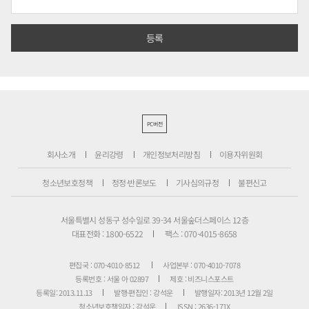
PC버전
회사소개
윤리강령
개인정보처리방침
이용자위원회
청소년보호정책
정정·반론보도
기사심의규정
불편신고
서울특별시 성동구 성수일로 39-34 서울숲더스페이스 12층
대표전화 : 1800-6522
팩스 : 070-4015-8658
편집국 : 070-4010-8512
사업본부 : 070-4010-7078
등록번호 : 서울 아 02897
제호 : 비즈니스포스트
등록일: 2013.11.13
발행·편집인 : 강석운
발행일자: 2013년 12월 2일
청소년보호책임자 : 강석운
ISSN : 2636-171X