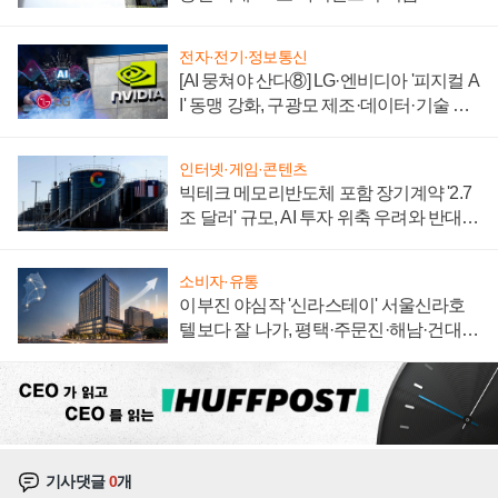
전자·전기·정보통신
[AI 뭉쳐야 산다⑧] LG·엔비디아 '피지컬 A
I' 동맹 강화, 구광모 제조·데이터·기술 결
집해 종합 로보틱스 기업으로
인터넷·게임·콘텐츠
빅테크 메모리반도체 포함 장기계약 '2.7
조 달러' 규모, AI 투자 위축 우려와 반대
신호
소비자·유통
이부진 야심작 '신라스테이' 서울신라호
텔보다 잘 나가, 평택·주문진·해남·건대로
성장판 더 넓힌다
기사댓글
0
개