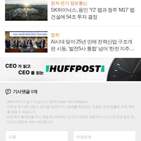
전자·전기·정보통신
SK하이닉스, 용인 'Y2' 팹과 청주 'M17' 팹
건설에 54조 투자 결정
정치
AI시대 맞아 25년 만에 전력산업 구조개
편 시동, '발전5사 통합' 넘어 '한전 지주사'
재편론도
기사댓글
0
개
200자까지 쓰실 수 있습니다. (현재 0 byte / 최대 400byte)
저작권 등 다른 사람의 권리를 침해하거나 명예를 훼손하는 댓글은 관련 법률에 의해 제재
를 받을 수 있습니다.
타인에게 불쾌감을 주는 욕설 등 비하하는 단어가 내용에 포함되거나 인신공격성 글은 관
리자의 판단에 의해 삭제 합니다.