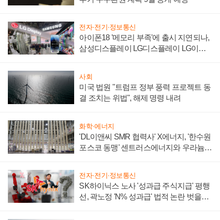
전자·전기·정보통신
아이폰18 '메모리 부족'에 출시 지연되나,
삼성디스플레이 LG디스플레이 LG이노
텍 '탈애플' 수익 다각화 속도
사회
미국 법원 "트럼프 정부 풍력 프로젝트 동
결 조치는 위법", 해제 명령 내려
화학·에너지
'DL이앤씨 SMR 협력사' X에너지, '한수원
포스코 동맹' 센트러스에너지와 우라늄
계약 체결
전자·전기·정보통신
SK하이닉스 노사 '성과급 주식지급' 평행
선, 곽노정 'N% 성과급' 법적 논란 벗을지
주목