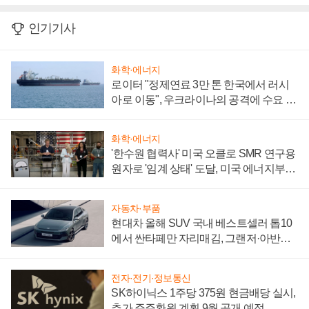
인기기사
화학·에너지
로이터 "정제연료 3만 톤 한국에서 러시
아로 이동", 우크라이나의 공격에 수요 늘
어
화학·에너지
'한수원 협력사' 미국 오클로 SMR 연구용
원자로 '임계 상태' 도달, 미국 에너지부
"중요한 이정표"
자동차·부품
현대차 올해 SUV 국내 베스트셀러 톱10
에서 싼타페만 자리매김, 그랜저·아반떼
'세단 쌍끌이'로 내수 방어
전자·전기·정보통신
SK하이닉스 1주당 375원 현금배당 실시,
추가 주주환원 계획 9월 공개 예정