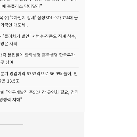
니에 홈플러스 담아달라"
목주] '2차전지 강세' 삼성SDI 주가 7%대 올
 외국인 매도세..
 '돌려차기 발언' 서범수·진종오 징계 착수,
2명은 사퇴
 매각 본입찰에 한화생명 흥국생명 한국투자
3곳 참여
분기 영업이익 6753억으로 66.9% 늘어, 민
은 13.5조
회 "연구개발직 주52시간 유연화 필요, 경직
경쟁력 저해"