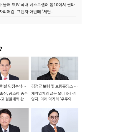
 올해 SUV 국내 베스트셀러 톱10에서 싼타
자리매김, 그랜저·아반떼 '세단..
?
통령실 민정수석비
김정균 보령 및 보령홀딩스 대
 출신, 공소청·중수
제약업계의 젊은 오너 3세 경
표이사 사장
두고 검찰개혁 완수
영자, 미래 먹거리 '우주와 헬
년]
스케어' 공들여 [2026년]