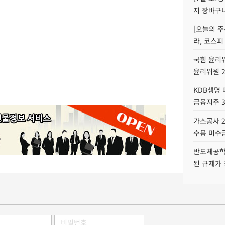
지 장바구
[오늘의 주
라, 코스피
국힘 윤리위
윤리위원 
KDB생명
금융지주 
가스공사 2
수용 미수금
반도체공학
된 규제가 