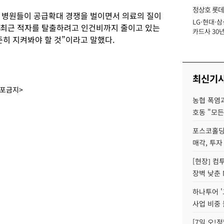
정상호 롯데
 병원들이 공급확대 경쟁을 벌이면서 의료의 질이
LG·현대·삼
장
 최근 적자를 탈출하려고 인건비까지 줄이고 있는
카드사 30년
히 지켜봐야 할 것”이라고 말했다.
에 '초집중' 
최신기
배포금지>
농협 폭염과
호동 "모든
포스코홀딩
매각, 투자
[현장] 컴
장벽 낮춘 
하나투어 '
사업 비중 
[7일 오!