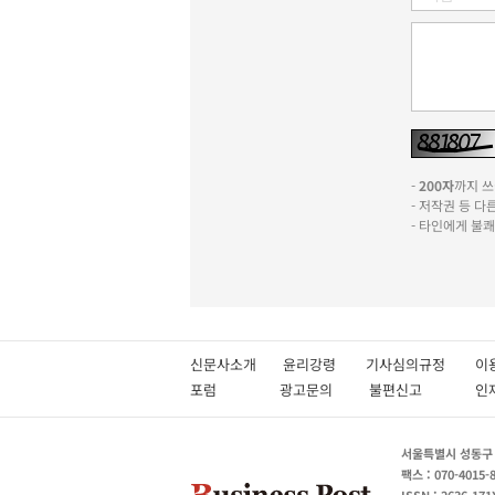
-
200자
까지 쓰실
- 저작권 등 
- 타인에게 불
신문사소개
윤리강령
기사심의규정
이
포럼
광고문의
불편신고
서울특별시 성동구 성
팩스 : 070-4015-
ISSN : 2636-171