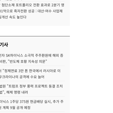
 첨단소재 포트폴리오 전환 효과로 2분기 영
01억으로 흑자전환 성공 : 대산·여수 사업재
질개선 속도 높인다
 기사
자 SK하이닉스 소극적 주주환원에 해외 증
비판, "반도체 호황 지속성 의문"
 "정제연료 3만 톤 한국에서 러시아로 이
 우크라이나의 공격에 수요 늘어
법원 "트럼프 정부 풍력 프로젝트 동결 조치
법", 해제 명령 내려
이닉스 1주당 375원 현금배당 실시, 추가 주
 계획 9월 공개 예정