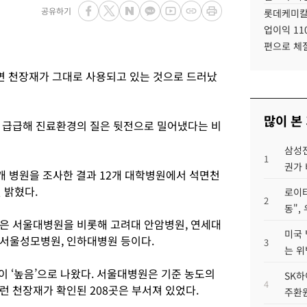
공유하기
롯데케미칼
업이익 11
편으로 체
면 천장재가 그대로 사용되고 있는 것으로 드러났
많이 본
 급급해 진료환경의 질은 뒷전으로 밀어냈다는 비
삼성전
1
권가 
 병원을 조사한 결과 12개 대학병원에서 석면천
 밝혔다.
로이터
2
동",
은 서울대병원을 비롯해 고려대 안암병원, 연세대
미국 
서울성모병원, 인하대병원 등이다.
3
는 위
이 ‘높음’으로 나왔다. 서울대병원은 기준 농도의
SK하
4
이런 천장재가 확인된 208곳은 부서져 있었다.
주환원