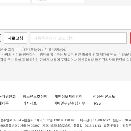
 수 있습니다. (현재 0 byte / 최대 400byte)
다른 사람의 권리를 침해하거나 명예를 훼손하는 댓글은 관련 법률에 의해 제재를 받을 수 있습니
쾌감을 주는 욕설 등 비하하는 단어가 내용에 포함되거나 인신공격성 글은 관리자의 판단에 의해
용자위원회
청소년보호정책
개인정보처리방침
정정·반론보도
인재채용
기사제보
이메일무단수집거부
RSS
수일로 39-34 서울숲더스페이스 12층 1201호-1203호
대표전화 : 1800-6522
편집국 070-4
8658
등록번호 : 서울 아 02897
제호: 비즈니스포스트
등록일: 2013.11.13
발행·편집인 : 강석
X
Copyright ? 2013 비즈니스포스트. All rights reserved.