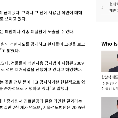
현대차
5
페만 
이 금지됐다. 그러나 그 전에 사용된 석면에 대해
로 쓰이고 있다.
은 폐암이나 각종 폐질환에 노출될 수 있다.
Who Is
병원의 석면지도를 공개하고 환자들이 그것을 보고
”고 밝혔다.
였다. 건물들이 석면사용 금지법이 시행된 2009
별로 석면 제거작업을 진행하고 있다고 해명했다.
한찬식 대
는 곳을 전부 뜯어내고 공사하기란 현실적으로 쉽
'정통 검사'
서관
를 순차적으로 시행하고 있다”고 말했다.
청 출범 앞
맡아 [2026
쟁에 치중하면서 진료환경의 질은 외면한 결과라는
실만 2천 개가 넘으며, 서울성모병원은 2005년