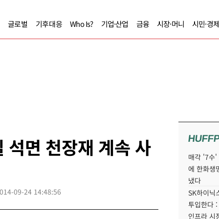
글로벌
기후대응
Who Is?
기업·산업
금융
시장·머니
시민·경
HUFF
 석면 천장재 계속 사
매각 '7수
에 한화생
냈다
014-09-24 14:48:56
SK하이닉스
투입한다 :
인프라 시