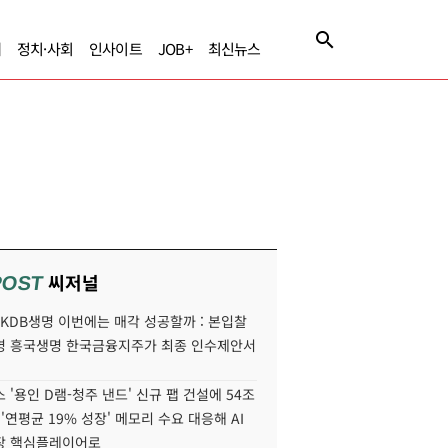
제
정치·사회
인사이트
JOB+
최신뉴스
씨저널
POST
' KDB생명 이번에는 매각 성공할까 : 본입찰
명 흥국생명 한국금융지주가 최종 인수제안서
 '용인 D램-청주 낸드' 신규 팹 건설에 54조
 '연평균 19% 성장' 메모리 수요 대응해 AI
장 핵심플레이어로