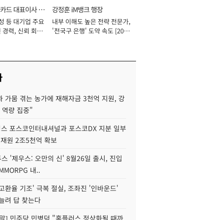
카드 대표이사 사
강정훈 iM뱅크 행장
성 등 대기업 주요
내부 이해도 높은 전략 전문가,
 경력, 신뢰 회복
'전국구 은행' 도약 속도 [2026
[2026년]
년]
사
 가뭄 겪는 농가에 재해자금 3천억 지원, 강
 역량 집중"
스 포스코인터내셔널과 포스코DX 지분 일부
 재원 2조5천억 확보
투스 '제우스: 오만의 신' 8월26일 출시, 진입
MMORPG 내..
고환율 기조' 극복 절실, 조좌진 '인바운드'
늘려 답 찾는다
정말] 민주당 민병덕 "홈플러스 정상화될 때까