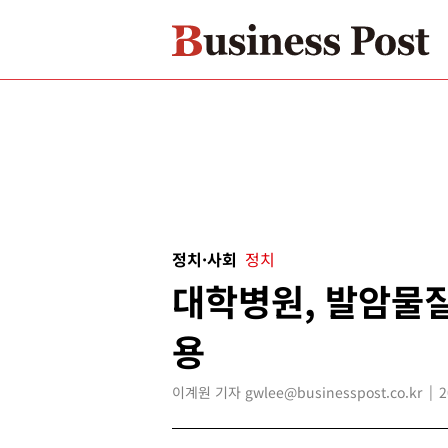
정치·사회
정치
대학병원, 발암물질
용
이계원 기자 gwlee@businesspost.co.kr
2