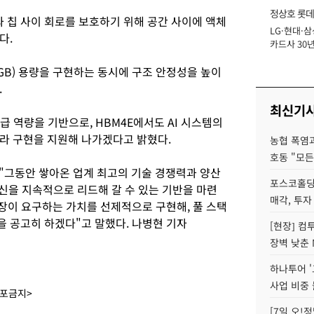
정상호 롯데
칩과 칩 사이 회로를 보호하기 위해 공간 사이에 액체
LG·현대·삼
장
다.
카드사 30년
에 '초집중' 
(GB) 용량을 구현하는 동시에 구조 안정성을 높이
.
최신기
 역량을 기반으로, HBM4E에서도 AI 시스템의
라 구현을 지원해 나가겠다고 밝혔다.
농협 폭염과
호동 "모든
 "그동안 쌓아온 업계 최고의 기술 경쟁력과 양산
포스코홀딩
혁신을 지속적으로 리드해 갈 수 있는 기반을 마련
매각, 투자
장이 요구하는 가치를 선제적으로 구현해, 풀 스택
을 공고히 하겠다"고 말했다. 나병현 기자
[현장] 컴
장벽 낮춘 
하나투어 '
사업 비중 
배포금지>
[7일 오!