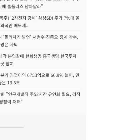
니에 홈플러스 담아달라"
목주] '2차전지 강세' 삼성SDI 주가 7%대 올
 외국인 매도세..
 '돌려차기 발언' 서범수·진종오 징계 착수,
2명은 사퇴
 매각 본입찰에 한화생명 흥국생명 한국투자
3곳 참여
분기 영업이익 6753억으로 66.9% 늘어, 민
은 13.5조
회 "연구개발직 주52시간 유연화 필요, 경직
경쟁력 저해"