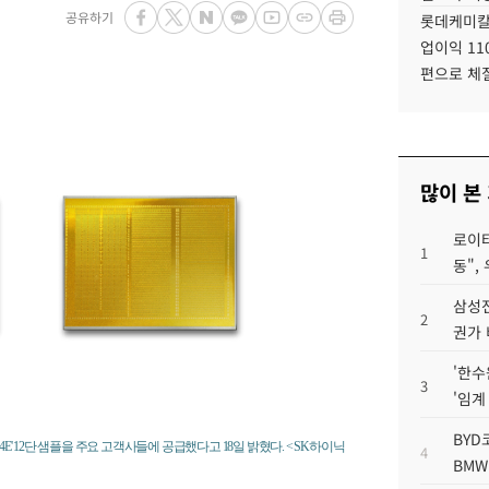
공유하기
롯데케미칼
업이익 11
편으로 체
많이 본
로이터
1
동",
삼성전
2
권가 
'한수
3
'임계
BYD
E' 12단 샘플을 주요 고객사들에 공급했다고 18일 밝혔다. < SK하이닉
4
BMW