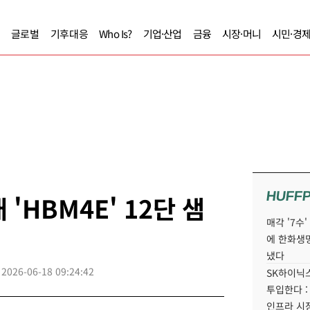
글로벌
기후대응
Who Is?
기업·산업
금융
시장·머니
시민·경
HUFF
'HBM4E' 12단 샘
매각 '7수
에 한화생
냈다
2026-06-18 09:24:42
SK하이닉스
투입한다 :
인프라 시