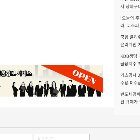
지 장바구
[오늘의 주
라, 코스피
국힘 윤리위
윤리위원 
KDB생명
금융지주 
가스공사 2
수용 미수금
반도체공학
된 규제가 