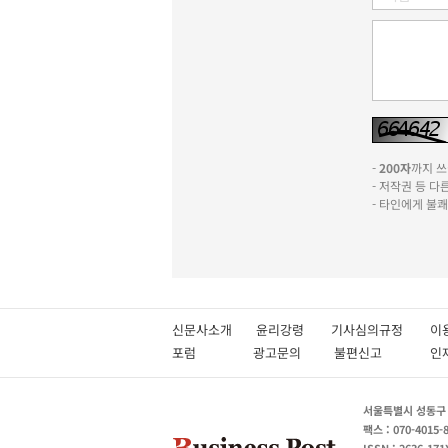
-
200자
까지 쓰실
- 저작권 등 
- 타인에게 불
신문사소개
윤리강령
기사심의규정
이
포럼
광고문의
불편신고
서울특별시 성동구 성
팩스 : 070-4015-
ISSN : 2636-171