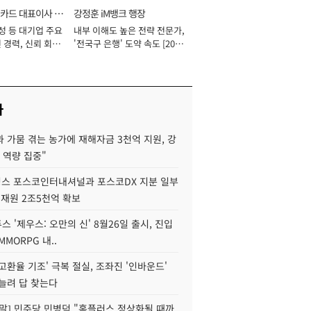
카드 대표이사 사
강정훈 iM뱅크 행장
성 등 대기업 주요
내부 이해도 높은 전략 전문가,
 경력, 신뢰 회복
'전국구 은행' 도약 속도 [2026
[2026년]
년]
사
 가뭄 겪는 농가에 재해자금 3천억 지원, 강
 역량 집중"
스 포스코인터내셔널과 포스코DX 지분 일부
 재원 2조5천억 확보
투스 '제우스: 오만의 신' 8월26일 출시, 진입
MMORPG 내..
고환율 기조' 극복 절실, 조좌진 '인바운드'
늘려 답 찾는다
정말] 민주당 민병덕 "홈플러스 정상화될 때까