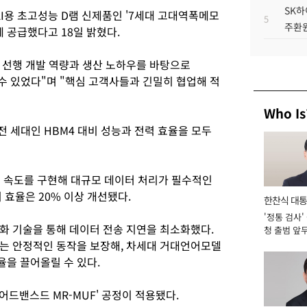
SK하
I용 초고성능 D램 신제품인 '7세대 고대역폭메모
5
주환원
에 공급했다고 18일 밝혔다.
M 선행 개발 역량과 생산 노하우를 바탕으로
 수 있었다"며 "핵심 고객사들과 긴밀히 협업해 적
Who Is
전 세대인 HBM4 대비 성능과 전력 효율을 모두
트)의 속도를 구현해 대규모 데이터 처리가 필수적인
 효율은 20% 이상 개선됐다.
한찬식 대
'정통 검사'
서관
화 기술을 통해 데이터 전송 지연을 최소화했다.
청 출범 앞
맡아 [2026
는 안정적인 동작을 보장해, 차세대 거대언어모델
율을 끌어올릴 수 있다.
어드밴스드 MR-MUF' 공정이 적용됐다.