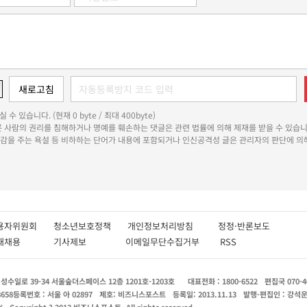
 수 있습니다. (현재 0 byte / 최대 400byte)
다른 사람의 권리를 침해하거나 명예를 훼손하는 댓글은 관련 법률에 의해 제재를 받을 수 있습니
쾌감을 주는 욕설 등 비하하는 단어가 내용에 포함되거나 인신공격성 글은 관리자의 판단에 의해
용자위원회
청소년보호정책
개인정보처리방침
정정·반론보도
인재채용
기사제보
이메일무단수집거부
RSS
수일로 39-34 서울숲더스페이스 12층 1201호-1203호
대표전화 : 1800-6522
편집국 070-4
8658
등록번호 : 서울 아 02897
제호: 비즈니스포스트
등록일: 2013.11.13
발행·편집인 : 강석
X
Copyright ? 2013 비즈니스포스트. All rights reserved.