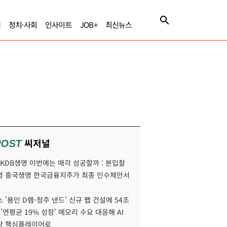
제
정치·사회
인사이트
JOB+
최신뉴스
씨저널
POST
' KDB생명 이번에는 매각 성공할까 : 본입찰
명 흥국생명 한국금융지주가 최종 인수제안서
 '용인 D램-청주 낸드' 신규 팹 건설에 54조
 '연평균 19% 성장' 메모리 수요 대응해 AI
장 핵심플레이어로