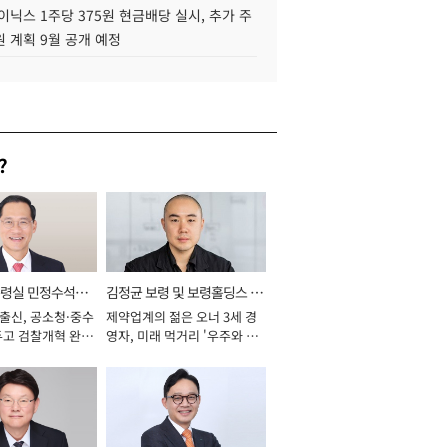
이닉스 1주당 375원 현금배당 실시, 추가 주
 계획 9월 공개 예정
?
통령실 민정수석비
김정균 보령 및 보령홀딩스 대
 출신, 공소청·중수
제약업계의 젊은 오너 3세 경
표이사 사장
두고 검찰개혁 완수
영자, 미래 먹거리 '우주와 헬
년]
스케어' 공들여 [2026년]