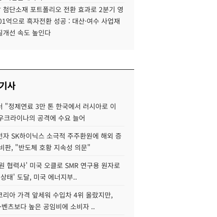
 첨단소재 포트폴리오 전환 효과로 2분기 영
01억으로 흑자전환 성공 : 대산·여수 사업재
질개선 속도 높인다
 기사
 "정제연료 3만 톤 한국에서 러시아로 이
 우크라이나의 공격에 수요 늘어
자 SK하이닉스 소극적 주주환원에 해외 증
비판, "반도체 호황 지속성 의문"
원 협력사' 미국 오클로 SMR 연구용 원자로
 상태' 도달, 미국 에너지부..
코리아 가격 앞세워 수입차 4위 올랐지만,
·벤츠보다 높은 공임비에 소비자 ..