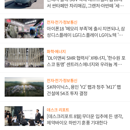
서 싼타페만 자리매김, 그랜저·아반떼 '세단
쌍끌이'로 내수 방어
전자·전기·정보통신
아이폰18 '메모리 부족'에 출시 지연되나, 삼
성디스플레이 LG디스플레이 LG이노텍 '탈
애플' 수익 다각화 속도
화학·에너지
'DL이앤씨 SMR 협력사' X에너지, '한수원 포
스코 동맹' 센트러스에너지와 우라늄 계약
체결
전자·전기·정보통신
SK하이닉스, 용인 'Y2' 팹과 청주 'M17' 팹
건설에 54조 투자 결정
데스크 리포트
[데스크리포트 8월] 무더운 입추에 든 생각,
제약바이오 하반기 훈풍 기대한다