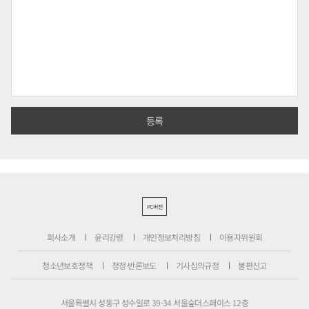
PC버전
회사소개
윤리강령
개인정보처리방침
이용자위원회
청소년보호정책
정정·반론보도
기사심의규정
불편신고
서울특별시 성동구 성수일로 39-34 서울숲더스페이스 12층