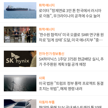
화학·에너지
로이터 "정제연료 3만 톤 한국에서 러시아
로 이동", 우크라이나의 공격에 수요 늘어
화학·에너지
'한수원 협력사' 미국 오클로 SMR 연구용 원
자로 '임계 상태' 도달, 미국 에너지부 "중요
한 이정표"
전자·전기·정보통신
SK하이닉스 1주당 375원 현금배당 실시, 추
가 주주환원 계획 9월 공개 예정
사회
미국 법원 "트럼프 정부 풍력 프로젝트 동결
조치는 위법", 해제 명령 내려
자동차·부품
현대차 올해 SUV 국내 베스트셀러 톱10에