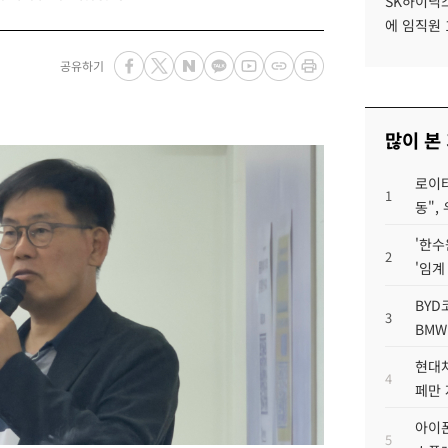
SK하이닉스
에 임직원 
공유하기
많이 본
로이터
1
동",
'한수
2
'임계
BYD
3
BMW
현대차
4
페만 
아이폰
5