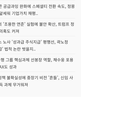
콘 공급과잉 완화에 스페셜티 전환 속도, 정몽
앞세워 기업가치 재평..
 '조용한 연준' 실험에 불안 확산, 트럼프 정
 의혹도 커져
 노사 '성과급 주식지급' 평행선, 곽노정
급' 법적 논란 벗을지..
행 그룹 핵심과제 선봉장 역할, 채수웅 포용
AX도 성과
책 불확실성에 중장기 비전 '흔들', 신임 사
설득 과제 무거워져