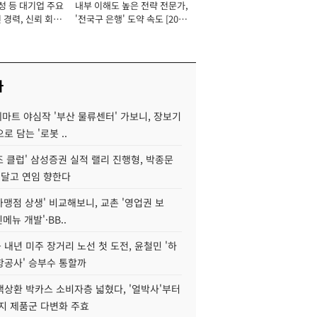
성 등 대기업 주요
내부 이해도 높은 전략 전문가,
 경력, 신뢰 회복
'전국구 은행' 도약 속도 [2026
[2026년]
년]
사
데마트 야심작 '부산 물류센터' 가보니, 장보기
로 담는 '로봇 ..
조 클럽' 삼성증권 실적 랠리 진행형, 박종문
 달고 연임 향한다
가맹점 상생' 비교해보니, 교촌 '영업권 보
신메뉴 개발'·BB..
내년 미주 장거리 노선 첫 도전, 윤철민 '하
항공사' 승부수 통할까
백상환 박카스 소비자층 넓혔다, '얼박사'부터
지 제품군 다변화 주효