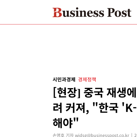
시민과경제
경제정책
[현장] 중국 재생
려 커져, "한국 '
해야"
손영호 기자 widsg@businesspost.co.kr
2