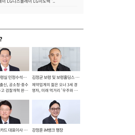
이 LG디스플레이 LG이노텍 '..
?
통령실 민정수석비
김정균 보령 및 보령홀딩스 대
 출신, 공소청·중수
제약업계의 젊은 오너 3세 경
표이사 사장
두고 검찰개혁 완수
영자, 미래 먹거리 '우주와 헬
년]
스케어' 공들여 [2026년]
카드 대표이사 사
강정훈 iM뱅크 행장