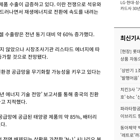
LG·현대·삼
장
 제품 수출이 급증하고 있다. 이란 전쟁으로 석유와
카드사 30년
 드러나면서 재생에너지로 전환에 속도를 내려는
에 '초집중' 
셀 수출량은 전년 동기 대비 약 60% 증가했다.
최신기
오지 않았으나 시장조사기관 리스타드 에너지에 따
[현장] 롯
증가할 것으로 전망됐다.
상품 자동으
'상반기 1
친환경 공급망을 무기화할 가능성을 키우고 있다는
'발행어음'
치킨3사 '
6년 에너지 기술 전망’ 보고서를 통해 중국의 친환
호'·bhc '
다고 지적했다.
파라타항공 
공급망에 공급된 태양광 제품의 약 85%, 배터리
이브리드 
다.
동아제약 
'레트로'까
면 배제되는 상황을 가정한 ‘N-1' 시나리오 분