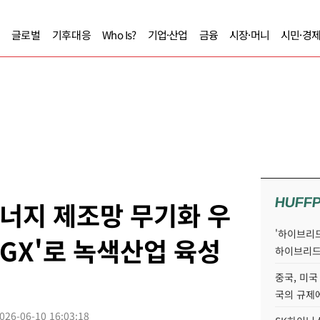
글로벌
기후대응
Who Is?
기업·산업
금융
시장·머니
시민·경
HUFF
에너지 제조망 무기화 우
'하이브리드
K-GX'로 녹색산업 육성
하이브리드
중국, 미국
국의 규제에
026-06-10 16:03:18