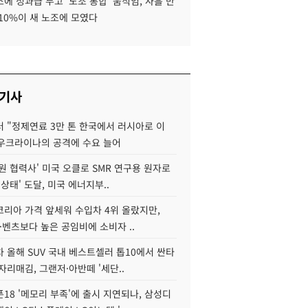
에 성과급 두고 '노조 통합' 움직임, 사흘 만
10%이 새 노조에 모였다
 기사
 "정제연료 3만 톤 한국에서 러시아로 이
 우크라이나의 공격에 수요 늘어
원 협력사' 미국 오클로 SMR 연구용 원자로
 상태' 도달, 미국 에너지부..
코리아 가격 앞세워 수입차 4위 올랐지만,
·벤츠보다 높은 공임비에 소비자 ..
 올해 SUV 국내 베스트셀러 톱10에서 싼타
자리매김, 그랜저·아반떼 '세단..
18 '메모리 부족'에 출시 지연되나, 삼성디