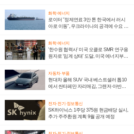
화학·에너지
로이터 "정제연료 3만 톤 한국에서 러시
아로 이동", 우크라이나의 공격에 수요 늘
어
화학·에너지
'한수원 협력사' 미국 오클로 SMR 연구용
원자로 '임계 상태' 도달, 미국 에너지부
"중요한 이정표"
자동차·부품
현대차 올해 SUV 국내 베스트셀러 톱10
에서 싼타페만 자리매김, 그랜저·아반떼
'세단 쌍끌이'로 내수 방어
전자·전기·정보통신
SK하이닉스 1주당 375원 현금배당 실시,
추가 주주환원 계획 9월 공개 예정
전자·전기·정보통신