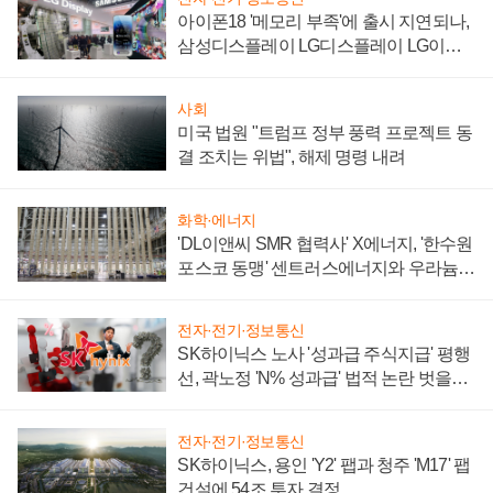
아이폰18 '메모리 부족'에 출시 지연되나,
삼성디스플레이 LG디스플레이 LG이노
텍 '탈애플' 수익 다각화 속도
사회
미국 법원 "트럼프 정부 풍력 프로젝트 동
결 조치는 위법", 해제 명령 내려
화학·에너지
'DL이앤씨 SMR 협력사' X에너지, '한수원
포스코 동맹' 센트러스에너지와 우라늄
계약 체결
전자·전기·정보통신
SK하이닉스 노사 '성과급 주식지급' 평행
선, 곽노정 'N% 성과급' 법적 논란 벗을지
주목
전자·전기·정보통신
SK하이닉스, 용인 'Y2' 팹과 청주 'M17' 팹
건설에 54조 투자 결정