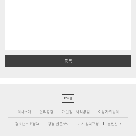
PC버전
회사소개
윤리강령
개인정보처리방침
이용자위원회
청소년보호정책
정정·반론보도
기사심의규정
불편신고