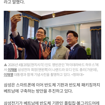
라고 말했다.
▲ 2026년 4월20일(현지시각) 인도 영빈관인 '하이데라바드 하우스'에
서
이재용
삼성전자 회장(맨왼쪽)이 나렌드라 모디 인도 총리(가운데),
이재명
대통령과 함께 기념사진을 촬영하고 있다. <청와대>
삼성은 스마트폰에 이어 반도체 기판과 반도체 패키징까지
베트남에 구축하는 방안을 추진하고 있다.
삼성전기가 베트남에 반도체 기판인 플립칩-볼그리드어레