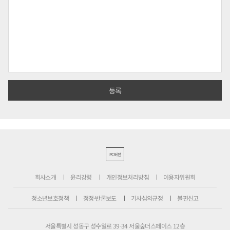
PC버전
회사소개
윤리강령
개인정보처리방침
이용자위원회
청소년보호정책
정정·반론보도
기사심의규정
불편신고
서울특별시 성동구 성수일로 39-34 서울숲더스페이스 12층