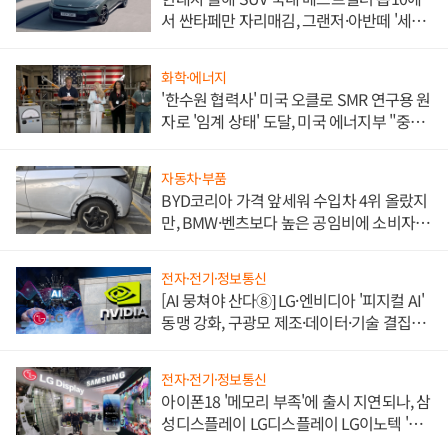
서 싼타페만 자리매김, 그랜저·아반떼 '세단
쌍끌이'로 내수 방어
화학·에너지
'한수원 협력사' 미국 오클로 SMR 연구용 원
자로 '임계 상태' 도달, 미국 에너지부 "중요
한 이정표"
자동차·부품
BYD코리아 가격 앞세워 수입차 4위 올랐지
만, BMW·벤츠보다 높은 공임비에 소비자
불만 폭발
전자·전기·정보통신
[AI 뭉쳐야 산다⑧] LG·엔비디아 '피지컬 AI'
동맹 강화, 구광모 제조·데이터·기술 결집
해 종합 로보틱스 기업으로
전자·전기·정보통신
아이폰18 '메모리 부족'에 출시 지연되나, 삼
성디스플레이 LG디스플레이 LG이노텍 '탈
애플' 수익 다각화 속도