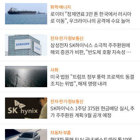
화학·에너지
로이터 "정제연료 3만 톤 한국에서 러시아
로 이동", 우크라이나의 공격에 수요 늘어
전자·전기·정보통신
삼성전자 SK하이닉스 소극적 주주환원에
해외 증권가 비판, "반도체 호황 지속성 의
문"
사회
미국 법원 "트럼프 정부 풍력 프로젝트 동결
조치는 위법", 해제 명령 내려
전자·전기·정보통신
SK하이닉스 1주당 375원 현금배당 실시, 추
가 주주환원 계획 9월 공개 예정
자동차·부품
현대차 올해 SUV 국내 베스트셀러 톱10에