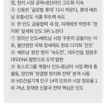
정, 현지 시장 공략•생산라인 고도화 지속
⑤ 신동빈 '글로벌 롯데' 다시 띄운다, 롯데 베트
남 유통•인도 식품 투트랙 속도
⑥ 한-인도 금융협력 새 장, 미래에셋 박현주 '현
지화' 앞세워 인도 5위 노린다
⑦ 정의선 인도•베트남 시장 꾸준히 공들이는 이
유, 불안정한 국제 정세에도 판로 다각화 '든든'
⑧ 베트남 원전 현지 '속도전', 대우건설 정원주
대우DNA 발판으로 도약 발판
⑨ 포스코그룹 계열사 인도•동남아 사업 확대 총
출동, 장인화 '완결형 현지화 전략' 본격 시동
⑩ HD건설기계 인구 14억 인프라 시장 점유율 1
위 겨냥, 문재영 신흥국 전략 핵심은 인도