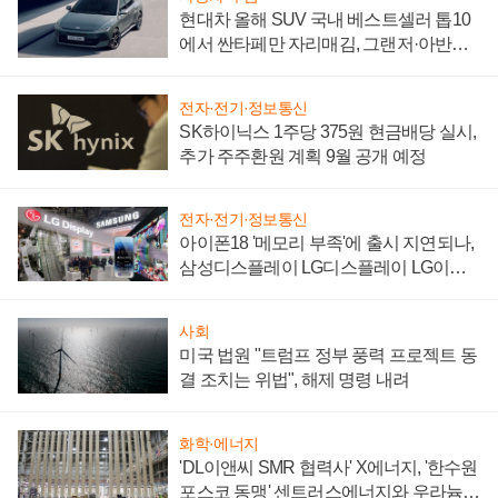
현대차 올해 SUV 국내 베스트셀러 톱10
에서 싼타페만 자리매김, 그랜저·아반떼
'세단 쌍끌이'로 내수 방어
전자·전기·정보통신
SK하이닉스 1주당 375원 현금배당 실시,
추가 주주환원 계획 9월 공개 예정
전자·전기·정보통신
아이폰18 '메모리 부족'에 출시 지연되나,
삼성디스플레이 LG디스플레이 LG이노
텍 '탈애플' 수익 다각화 속도
사회
미국 법원 "트럼프 정부 풍력 프로젝트 동
결 조치는 위법", 해제 명령 내려
화학·에너지
'DL이앤씨 SMR 협력사' X에너지, '한수원
포스코 동맹' 센트러스에너지와 우라늄