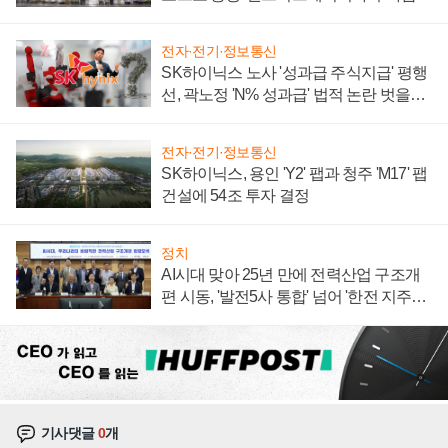
계약 체결
전자·전기·정보통신
SK하이닉스 노사 '성과급 주식지급' 평행
선, 곽노정 'N% 성과급' 법적 논란 벗을지
주목
전자·전기·정보통신
SK하이닉스, 용인 'Y2' 팹과 청주 'M17' 팹
건설에 54조 투자 결정
정치
AI시대 맞아 25년 만에 전력산업 구조개
편 시동, '발전5사 통합' 넘어 '한전 지주사'
재편론도
기사댓글
0
개