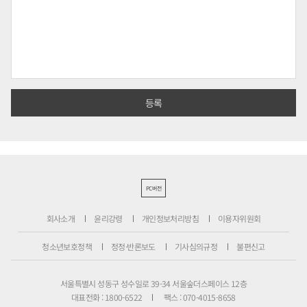
PC버전
회사소개
윤리강령
개인정보처리방침
이용자위원회
청소년보호정책
정정·반론보도
기사심의규정
불편신고
서울특별시 성동구 성수일로 39-34 서울숲더스페이스 12층
대표전화 : 1800-6522
팩스 : 070-4015-8658