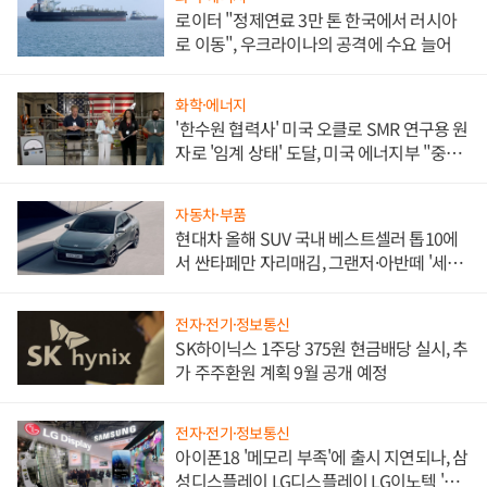
로이터 "정제연료 3만 톤 한국에서 러시아
로 이동", 우크라이나의 공격에 수요 늘어
화학·에너지
'한수원 협력사' 미국 오클로 SMR 연구용 원
자로 '임계 상태' 도달, 미국 에너지부 "중요
한 이정표"
자동차·부품
현대차 올해 SUV 국내 베스트셀러 톱10에
서 싼타페만 자리매김, 그랜저·아반떼 '세단
쌍끌이'로 내수 방어
전자·전기·정보통신
SK하이닉스 1주당 375원 현금배당 실시, 추
가 주주환원 계획 9월 공개 예정
전자·전기·정보통신
아이폰18 '메모리 부족'에 출시 지연되나, 삼
성디스플레이 LG디스플레이 LG이노텍 '탈