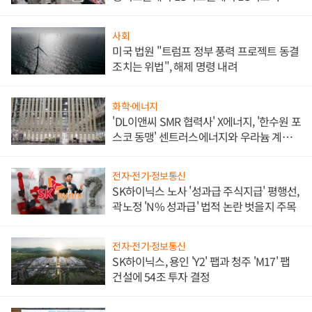
애플' 수익 다각화 속도
사회
미국 법원 "트럼프 정부 풍력 프로젝트 동결
조치는 위법", 해제 명령 내려
화학·에너지
'DL이앤씨 SMR 협력사' X에너지, '한수원 포
스코 동맹' 센트러스에너지와 우라늄 계약
체결
전자·전기·정보통신
SK하이닉스 노사 '성과급 주식지급' 평행선,
곽노정 'N% 성과급' 법적 논란 벗을지 주목
전자·전기·정보통신
SK하이닉스, 용인 'Y2' 팹과 청주 'M17' 팹
건설에 54조 투자 결정