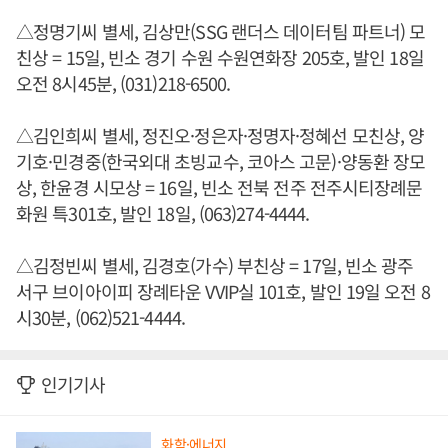
△정명기씨 별세, 김상만(SSG 랜더스 데이터팀 파트너) 모
친상 = 15일, 빈소 경기 수원 수원연화장 205호, 발인 18일
오전 8시45분, (031)218-6500.
△김인희씨 별세, 정진오·정은자·정명자·정혜선 모친상, 양
기호·민경중(한국외대 초빙교수, 코아스 고문)·양동환 장모
상, 한윤경 시모상 = 16일, 빈소 전북 전주 전주시티장례문
화원 특301호, 발인 18일, (063)274-4444.
△김정빈씨 별세, 김경호(가수) 부친상 = 17일, 빈소 광주
서구 브이아이피 장례타운 VVIP실 101호, 발인 19일 오전 8
시30분, (062)521-4444.
인기기사
화학·에너지