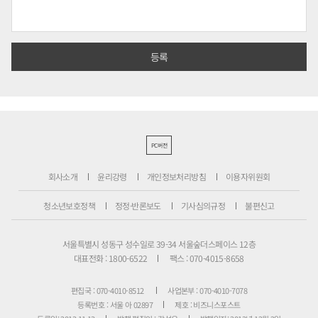
PC버전
회사소개
윤리강령
개인정보처리방침
이용자위원회
청소년보호정책
정정·반론보도
기사심의규정
불편신고
서울특별시 성동구 성수일로 39-34 서울숲더스페이스 12층
대표전화 : 1800-6522
팩스 : 070-4015-8658
편집국 : 070-4010-8512
사업본부 : 070-4010-7078
등록번호 : 서울 아 02897
제호 : 비즈니스포스트