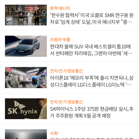
화학·에너지
'한수원 협력사' 미국 오클로 SMR 연구용 원
자로 '임계 상태' 도달, 미국 에너지부 "중요
한 이정표"
자동차·부품
현대차 올해 SUV 국내 베스트셀러 톱10에
서 싼타페만 자리매김, 그랜저·아반떼 '세단
쌍끌이'로 내수 방어
전자·전기·정보통신
아이폰18 '메모리 부족'에 출시 지연되나, 삼
성디스플레이 LG디스플레이 LG이노텍 '탈
애플' 수익 다각화 속도
전자·전기·정보통신
SK하이닉스 1주당 375원 현금배당 실시, 추
가 주주환원 계획 9월 공개 예정
사회