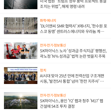
미국 법원 "트럼프 정부 풍력 프로젝트 동결
조치는 위법", 해제 명령 내려
화학·에너지
'DL이앤씨 SMR 협력사' X에너지, '한수원 포
스코 동맹' 센트러스에너지와 우라늄 계약
체결
전자·전기·정보통신
SK하이닉스 노사 '성과급 주식지급' 평행선,
곽노정 'N% 성과급' 법적 논란 벗을지 주목
정치
AI시대 맞아 25년 만에 전력산업 구조개편
시동, '발전5사 통합' 넘어 '한전 지주사' 재편
론도
전자·전기·정보통신
SK하이닉스, 용인 'Y2' 팹과 청주 'M17' 팹
건설에 54조 투자 결정