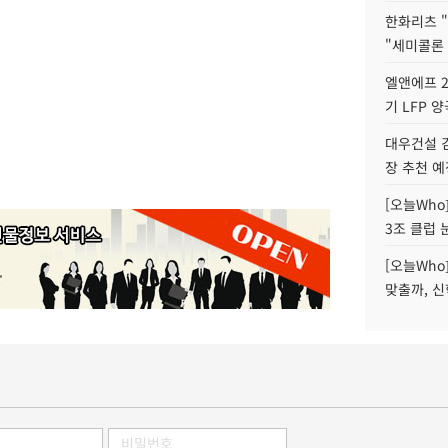
한화리츠 "
"세미콜론
엘앤에프 2
기 LFP 
대우건설 
장 추천 예
[오늘Who
3조 클럽 
[오늘Who
맞출까, 