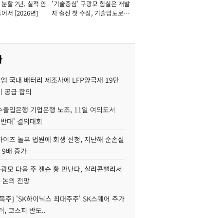
분할 2년, 실적 안
'기술중심' 구광모 힘실은 개발
이사 사장
어서 [2026년]
자 출신 첫 수장, 기술압도로
경쟁력 확보 사활 [2026년]
사
엠 국내 배터리 제조사에 LFP양극재 19만
기 공급 합의
수출입은행 기업은행 노조, 11일 여의도서
 반대' 결의대회
차이즈 놀부 법원에 회생 신청, 지난해 순손실
 9배 증가
구광모 다음 주 젠슨 황 만난다, 실리콘밸리서
' 논의 전망
목주] 'SK하이닉스 최대주주' SK스퀘어 주가
려, 코스피 반도..