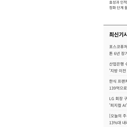
효성과 인적 
장
정화 단계 들
최신기
포스코퓨처
톤 6년 장
산업은행 
'지방 이전
한식 프랜
139억으로
LG 회장 
'피지컬 AI
[오늘의 주
13%대 내