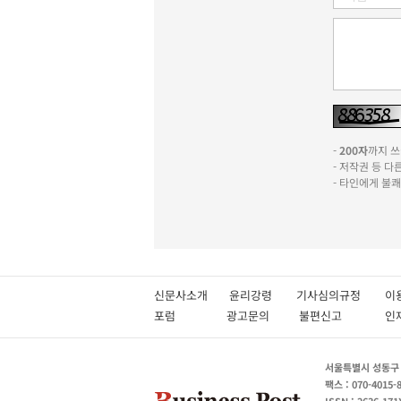
-
200자
까지 쓰실
- 저작권 등 
- 타인에게 불
신문사소개
윤리강령
기사심의규정
이
포럼
광고문의
불편신고
서울특별시 성동구 성
팩스 : 070-4015-
ISSN : 2636-171