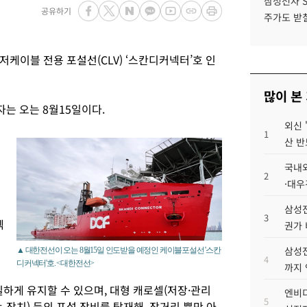
삼성전자 
공유하기
주가도 받칠
저케이블 전용 포설선(CLV) ‘스칸디커넥터’호 인
많이 본
자는 오는 8월15일이다.
외신 
1
산 반
국내외
2
·대우
삼성전
3
젝
권가 
삼성전
▲ 대한전선이 오는 8월15일 인도받을 예정인 케이블포설선 '스칸
4
디커넥터'호. <대한전선>
까지
밀하게 유지할 수 있으며, 대형 캐로셀(저장·관리
엔비디
5
 장치) 등의 포설 장비를 탑재해, 장거리 뿐만 아