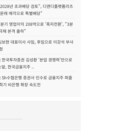
2028년 초과배당 검토", 디앤디플랫폼리츠
 문래 매각으로 특별배당"
분기 영업이익 208억으로 '흑자전환', "3분
양극재 본격 출하"
김보현 대표이사 사임, 후임으로 이강석 부사
정
] 한국투자증권 김성환 '본업 경쟁력'만으로
눈앞, 한국금융지주 ..
] Sh수협은행 증권사 인수로 금융지주 퍼즐
신학기 비은행 확장 속도전