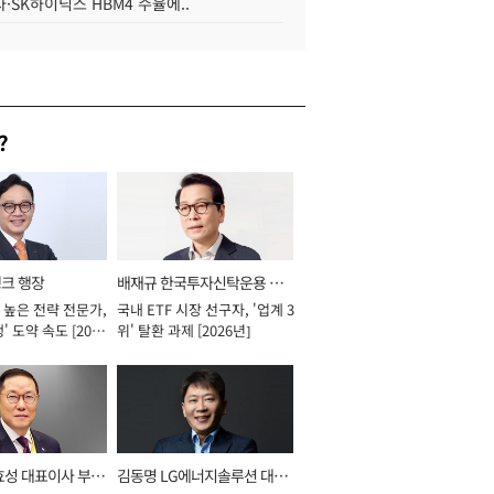
·SK하이닉스 HBM4 수율에..
?
뱅크 행장
배재규 한국투자신탁운용 대
 높은 전략 전문가,
국내 ETF 시장 선구자, '업계 3
표이사 사장
' 도약 속도 [2026
위' 탈환 과제 [2026년]
효성 대표이사 부회
김동명 LG에너지솔루션 대표