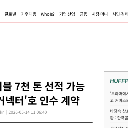
글로벌
기후대응
Who Is?
기업·산업
금융
시장·머니
시민·경
HUFF
블 7천 톤 선적 가능
'드라마에서
커넥터'호 인수 계약
고 커머스
바닷속 산
kr
2026-05-14 11:06:40
황 : 한국