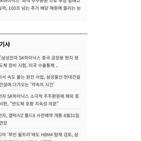
SK하이닉스 '파격 주주환원'으로 투심 달래고
까, 100조 넘는 추가 배당 재원에 쏠리는 눈
 기사
"삼성전자 SK하이닉스 중국 공장용 현지 생
도체 장비 시험, 미국 수출통제 ..
서 속도 붙는 원전 사업, 삼성물산·현대건설
건설에 다가오는 '약속의 시간'
자 SK하이닉스 소극적 주주환원에 해외 증
비판, "반도체 호황 지속성 의문"
자, 갤럭시Z 폴드8 사전예약 개통 8월31일
 연장
아 '루빈 울트라'에도 HBM4 탑재 검토, 삼