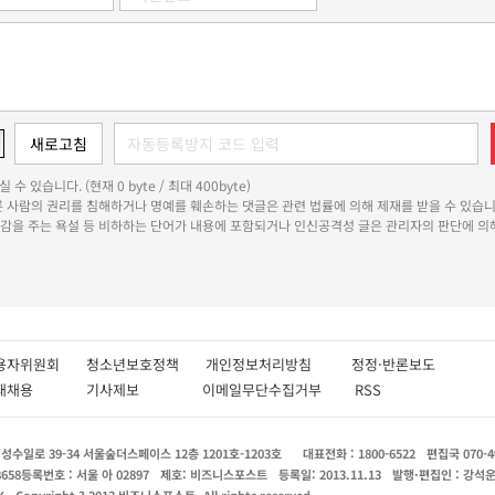
 수 있습니다. (현재 0 byte / 최대 400byte)
다른 사람의 권리를 침해하거나 명예를 훼손하는 댓글은 관련 법률에 의해 제재를 받을 수 있습니
쾌감을 주는 욕설 등 비하하는 단어가 내용에 포함되거나 인신공격성 글은 관리자의 판단에 의해
용자위원회
청소년보호정책
개인정보처리방침
정정·반론보도
인재채용
기사제보
이메일무단수집거부
RSS
수일로 39-34 서울숲더스페이스 12층 1201호-1203호
대표전화 : 1800-6522
편집국 070-4
8658
등록번호 : 서울 아 02897
제호: 비즈니스포스트
등록일: 2013.11.13
발행·편집인 : 강석
X
Copyright ? 2013 비즈니스포스트. All rights reserved.