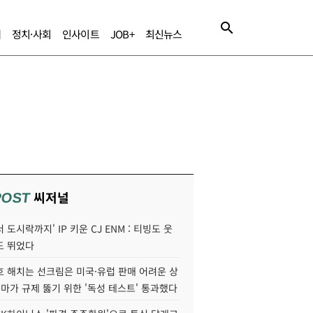
제
정치·사회
인사이트
JOB+
최신뉴스
씨저널
POST
 도시락까지' IP 키운 CJ ENM : 티빙도 웃
도 뛰었다
호 해치는 선크림은 미국·유럽 판매 어려운 상
콜마가 규제 뚫기 위한 '독성 테스트' 통과했다