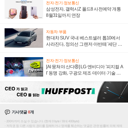
전자·전기·정보통신
삼성전자, 갤럭시Z 폴드8 사전예약 개통
8월31일까지 연장
자동차·부품
현대차 SUV 국내 베스트셀러 톱10에서
사라진다, 정의선 그랜저·아반떼 '세단 쌍
끌이'로 내수 방어
전자·전기·정보통신
[AI 뭉쳐야 산다⑧] LG·엔비디아 '피지컬 A
I' 동맹 강화, 구광모 제조·데이터·기술 결
집해 종합 로보틱스 기업으로
기사댓글
0
개
200자까지 쓰실 수 있습니다. (현재 0 byte / 최대 400byte)
저작권 등 다른 사람의 권리를 침해하거나 명예를 훼손하는 댓글은 관련 법률에 의해 제재