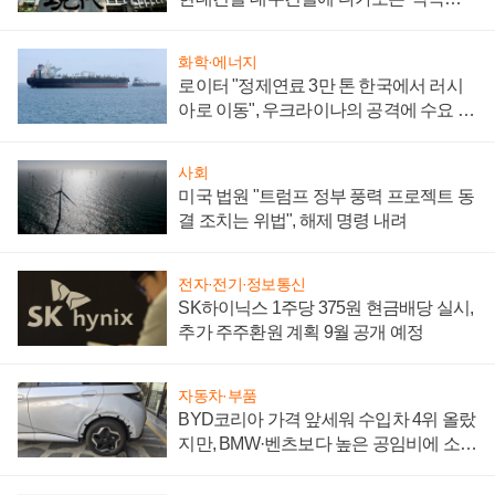
시간'
화학·에너지
로이터 "정제연료 3만 톤 한국에서 러시
아로 이동", 우크라이나의 공격에 수요 늘
어
사회
미국 법원 "트럼프 정부 풍력 프로젝트 동
결 조치는 위법", 해제 명령 내려
전자·전기·정보통신
SK하이닉스 1주당 375원 현금배당 실시,
추가 주주환원 계획 9월 공개 예정
자동차·부품
BYD코리아 가격 앞세워 수입차 4위 올랐
지만, BMW·벤츠보다 높은 공임비에 소비
자 불만 폭발