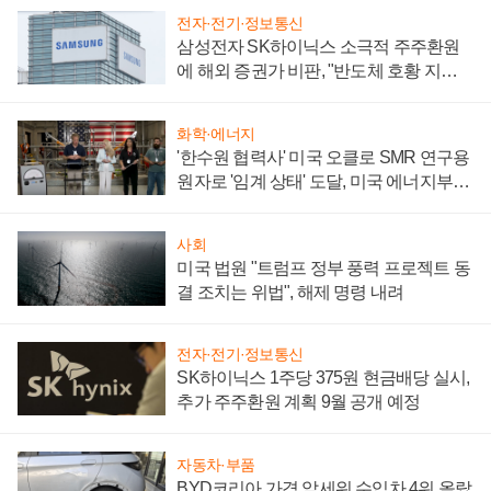
전자·전기·정보통신
삼성전자 SK하이닉스 소극적 주주환원
에 해외 증권가 비판, "반도체 호황 지속
성 의문"
화학·에너지
'한수원 협력사' 미국 오클로 SMR 연구용
원자로 '임계 상태' 도달, 미국 에너지부
"중요한 이정표"
사회
미국 법원 "트럼프 정부 풍력 프로젝트 동
결 조치는 위법", 해제 명령 내려
전자·전기·정보통신
SK하이닉스 1주당 375원 현금배당 실시,
추가 주주환원 계획 9월 공개 예정
자동차·부품
BYD코리아 가격 앞세워 수입차 4위 올랐