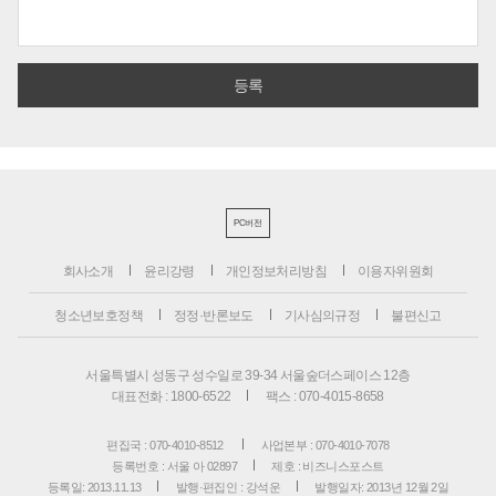
PC버전
회사소개
윤리강령
개인정보처리방침
이용자위원회
청소년보호정책
정정·반론보도
기사심의규정
불편신고
서울특별시 성동구 성수일로 39-34 서울숲더스페이스 12층
대표전화 : 1800-6522
팩스 : 070-4015-8658
편집국 : 070-4010-8512
사업본부 : 070-4010-7078
등록번호 : 서울 아 02897
제호 : 비즈니스포스트
등록일: 2013.11.13
발행·편집인 : 강석운
발행일자: 2013년 12월 2일