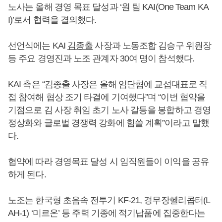
노사는 올해 경영 목표 달성과 ‘원 팀 KAI(One Team KA
I)’로서 협력을 결의했다.
선언식에는 KAI
김종출
사장과 노동조합 김승구 위원장
등 주요 경영진과 노조 관계자 30여 명이 참석했다.
KAI 측은 “
김종출
사장은 올해 임단협에 교섭대표로 직
접 참여해 협상 조기 타결에 기여했다”며 “이번 협약을
기점으로 김 사장 취임 초기 노사 갈등을 봉합하고 경영
정상화와 글로벌 경쟁력 강화에 힘쓸 계획”이라고 말했
다.
협약에 따라 경영목표 달성 시 임직원들이 이익을 공유
하게 된다.
노조는 한국형 초음속 전투기 KF-21, 경무장헬리콥터(L
AH-1) ‘미르온’ 등 주력 기종에 적기납품에 집중한다는