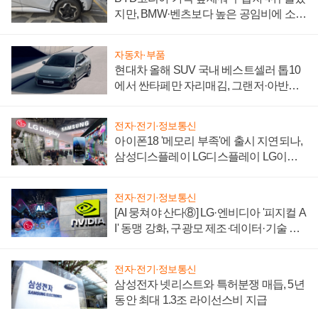
지만, BMW·벤츠보다 높은 공임비에 소비
자 불만 폭발
자동차·부품
현대차 올해 SUV 국내 베스트셀러 톱10
에서 싼타페만 자리매김, 그랜저·아반떼
'세단 쌍끌이'로 내수 방어
전자·전기·정보통신
아이폰18 '메모리 부족'에 출시 지연되나,
삼성디스플레이 LG디스플레이 LG이노
텍 '탈애플' 수익 다각화 속도
전자·전기·정보통신
[AI 뭉쳐야 산다⑧] LG·엔비디아 '피지컬 A
I' 동맹 강화, 구광모 제조·데이터·기술 결
집해 종합 로보틱스 기업으로
전자·전기·정보통신
삼성전자 넷리스트와 특허분쟁 매듭, 5년
동안 최대 1.3조 라이선스비 지급