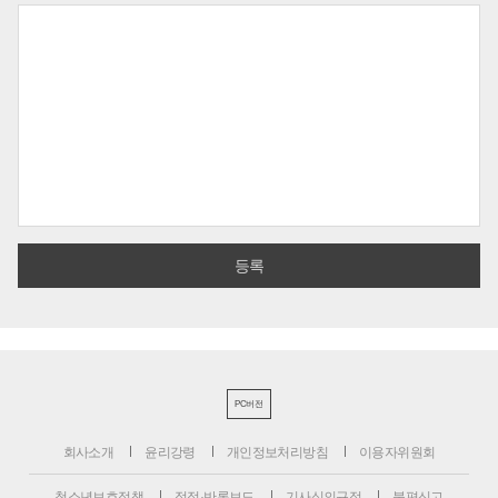
PC버전
회사소개
윤리강령
개인정보처리방침
이용자위원회
청소년보호정책
정정·반론보도
기사심의규정
불편신고