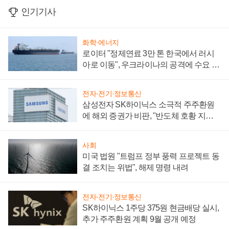
인기기사
화학·에너지
로이터 "정제연료 3만 톤 한국에서 러시
아로 이동", 우크라이나의 공격에 수요 늘
어
전자·전기·정보통신
삼성전자 SK하이닉스 소극적 주주환원
에 해외 증권가 비판, "반도체 호황 지속
성 의문"
사회
미국 법원 "트럼프 정부 풍력 프로젝트 동
결 조치는 위법", 해제 명령 내려
전자·전기·정보통신
SK하이닉스 1주당 375원 현금배당 실시,
추가 주주환원 계획 9월 공개 예정