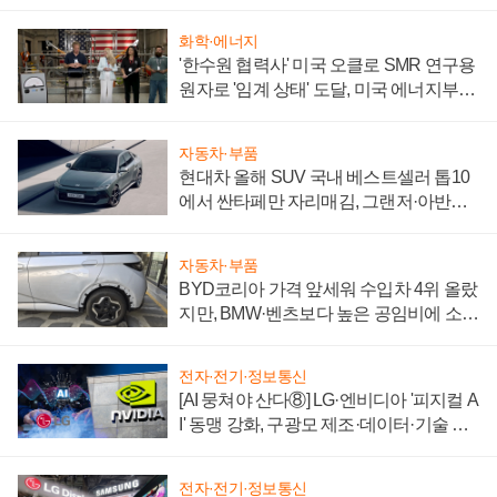
화학·에너지
'한수원 협력사' 미국 오클로 SMR 연구용
원자로 '임계 상태' 도달, 미국 에너지부
"중요한 이정표"
자동차·부품
현대차 올해 SUV 국내 베스트셀러 톱10
에서 싼타페만 자리매김, 그랜저·아반떼
'세단 쌍끌이'로 내수 방어
자동차·부품
BYD코리아 가격 앞세워 수입차 4위 올랐
지만, BMW·벤츠보다 높은 공임비에 소비
자 불만 폭발
전자·전기·정보통신
[AI 뭉쳐야 산다⑧] LG·엔비디아 '피지컬 A
I' 동맹 강화, 구광모 제조·데이터·기술 결
집해 종합 로보틱스 기업으로
전자·전기·정보통신