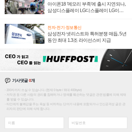
아이폰18 '메모리 부족'에 출시 지연되나,
삼성디스플레이 LG디스플레이 LG이노
텍 '탈애플' 수익 다각화 속도
전자·전기·정보통신
삼성전자 넷리스트와 특허분쟁 매듭, 5년
동안 최대 1.3조 라이선스비 지급
기사댓글
0
개
200자까지 쓰실 수 있습니다. (현재 0 byte / 최대 400byte)
저작권 등 다른 사람의 권리를 침해하거나 명예를 훼손하는 댓글은 관련 법률에 의해 제재
를 받을 수 있습니다.
타인에게 불쾌감을 주는 욕설 등 비하하는 단어가 내용에 포함되거나 인신공격성 글은 관
리자의 판단에 의해 삭제 합니다.