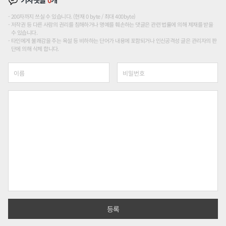
기사댓글
0
개
200자까지 쓰실 수 있습니다. (현재 0 byte / 최대 400byte)
저작권 등 다른 사람의 권리를 침해하거나 명예를 훼손하는 댓글은 관련 법률에 의해 제재를 받을
수 있습니다.
타인에게 불쾌감을 주는 욕설 등 비하하는 단어가 내용에 포함되거나 인신공격성 글은 관리자의 판
단에 의해 삭제 합니다.