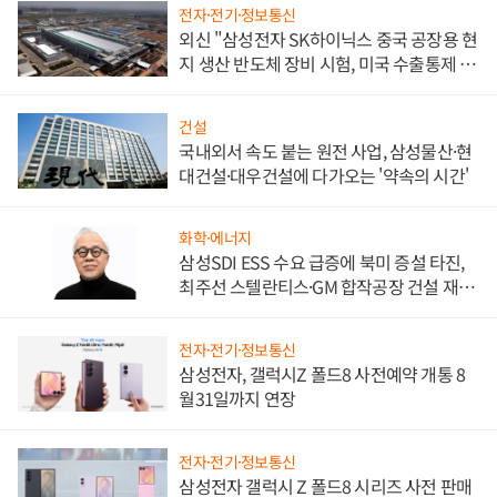
전자·전기·정보통신
외신 "삼성전자 SK하이닉스 중국 공장용 현
지 생산 반도체 장비 시험, 미국 수출통제 대
비"
건설
국내외서 속도 붙는 원전 사업, 삼성물산·현
대건설·대우건설에 다가오는 '약속의 시간'
화학·에너지
삼성SDI ESS 수요 급증에 북미 증설 타진,
최주선 스텔란티스·GM 합작공장 건설 재추
진하나
전자·전기·정보통신
삼성전자, 갤럭시Z 폴드8 사전예약 개통 8
월31일까지 연장
전자·전기·정보통신
삼성전자 갤럭시 Z 폴드8 시리즈 사전 판매