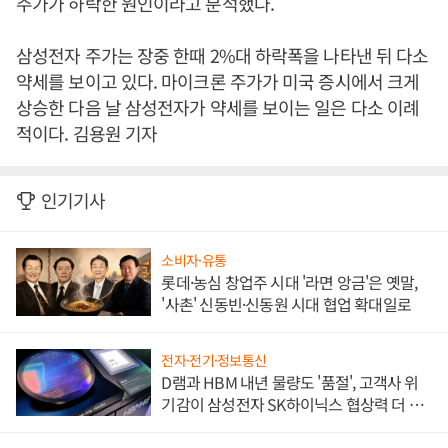
주가가 하락한 원인이라고 분석했다.
삼성전자 주가는 장중 한때 2%대 하락폭을 나타낸 뒤 다소
약세를 보이고 있다. 마이크론 주가가 미국 증시에서 크게
상승한 다음 날 삼성전자가 약세를 보이는 일은 다소 이례
적이다. 김용원 기자
인기기사
소비자·유통
롯데·농심 창업주 시대 '라면 앙금'은 옛말,
'사촌' 신동빈·신동원 시대 협업 확대일로
전자·전기·정보통신
D램과 HBM 내년 물량도 '품절', 고객사 위
기감이 삼성전자 SK하이닉스 협상력 더 키
워