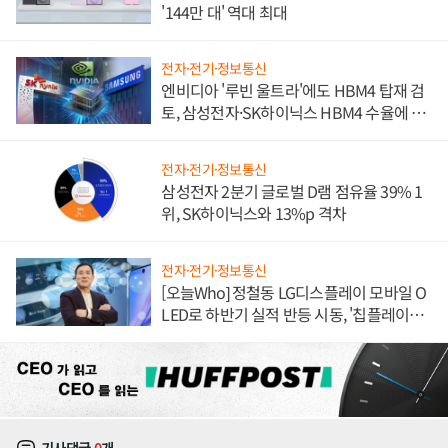
'144만 대' 역대 최대
전자·전기·정보통신
엔비디아 '루빈 울트라'에도 HBM4 탑재 검
토, 삼성전자·SK하이닉스 HBM4 수율에 주
도권 갈린다
전자·전기·정보통신
삼성전자 2분기 글로벌 D램 점유율 39% 1
위, SK하이닉스와 13%p 격차
전자·전기·정보통신
[오늘Who] 정철동 LG디스플레이 모바일 O
LED로 하반기 실적 반등 시동, '칩플레이
션'에 가격 인하 압박은 부담