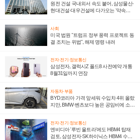
원전 건설 국내외서 속도 붙어, 삼성물산·
현대건설·대우건설에 다가오는 '약속의
시간'
사회
미국 법원 "트럼프 정부 풍력 프로젝트 동
결 조치는 위법", 해제 명령 내려
전자·전기·정보통신
삼성전자, 갤럭시Z 폴드8 사전예약 개통
8월31일까지 연장
자동차·부품
BYD코리아 가격 앞세워 수입차 4위 올랐
지만, BMW·벤츠보다 높은 공임비에 소비
자 불만 폭발
전자·전기·정보통신
엔비디아 '루빈 울트라'에도 HBM4 탑재
검토, 삼성전자·SK하이닉스 HBM4 수율