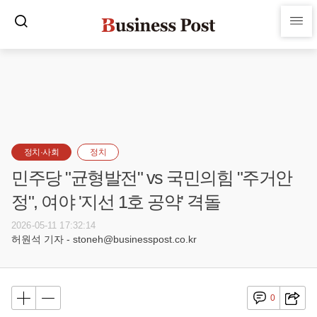
정치·사회
정치
민주당 "균형발전" vs 국민의힘 "주거안
정", 여야 '지선 1호 공약' 격돌
2026-05-11 17:32:14
허원석 기자 - stoneh@businesspost.co.kr
0