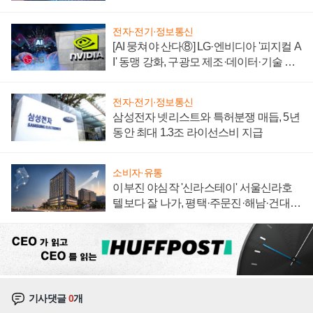
에 주도권 갈린다
전자·전기·정보통신
[AI 뭉쳐야 산다⑧] LG·엔비디아 '피지컬 A
I' 동맹 강화, 구광모 제조·데이터·기술 결
집해 종합 로보틱스 기업으로
전자·전기·정보통신
삼성전자 넷리스트와 특허분쟁 매듭, 5년
동안 최대 1.3조 라이선스비 지급
소비자·유통
이부진 야심작 '신라스테이' 서울신라호
텔보다 잘 나가, 평택·주문진·해남·건대로
성장판 더 넓힌다
기사댓글
0
개