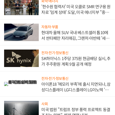
화학·에너지
'한수원 협력사' 미국 오클로 SMR 연구용 원
자로 '임계 상태' 도달, 미국 에너지부 "중요
한 이정표"
자동차·부품
현대차 올해 SUV 국내 베스트셀러 톱10에
서 싼타페만 자리매김, 그랜저·아반떼 '세단
쌍끌이'로 내수 방어
전자·전기·정보통신
SK하이닉스 1주당 375원 현금배당 실시, 추
가 주주환원 계획 9월 공개 예정
전자·전기·정보통신
아이폰18 '메모리 부족'에 출시 지연되나, 삼
성디스플레이 LG디스플레이 LG이노텍 '탈
애플' 수익 다각화 속도
사회
미국 법원 "트럼프 정부 풍력 프로젝트 동결