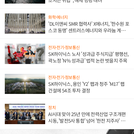
조치는 위법", 해제 명령 내려
화학·에너지
'DL이앤씨 SMR 협력사' X에너지, '한수원 포
스코 동맹' 센트러스에너지와 우라늄 계약
체결
전자·전기·정보통신
SK하이닉스 노사 '성과급 주식지급' 평행선,
곽노정 'N% 성과급' 법적 논란 벗을지 주목
전자·전기·정보통신
SK하이닉스, 용인 'Y2' 팹과 청주 'M17' 팹
건설에 54조 투자 결정
정치
AI시대 맞아 25년 만에 전력산업 구조개편
시동, '발전5사 통합' 넘어 '한전 지주사' 재편
론도