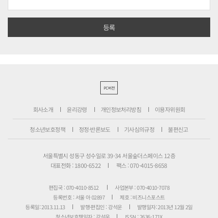
PC버전
회사소개
윤리강령
개인정보처리방침
이용자위원회
청소년보호정책
정정·반론보도
기사심의규정
불편신고
서울특별시 성동구 성수일로 39-34 서울숲더스페이스 12층
대표전화 : 1800-6522
팩스 : 070-4015-8658
편집국 : 070-4010-8512
사업본부 : 070-4010-7078
등록번호 : 서울 아 02897
제호 : 비즈니스포스트
등록일: 2013.11.13
발행·편집인 : 강석운
발행일자: 2013년 12월 2일
청소년보호책임자 : 강석운
ISSN : 2636-171X