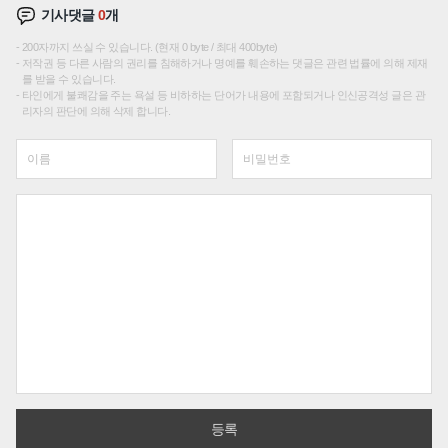
기사댓글
0
개
200자까지 쓰실 수 있습니다. (현재 0 byte / 최대 400byte)
저작권 등 다른 사람의 권리를 침해하거나 명예를 훼손하는 댓글은 관련 법률에 의해 제재
를 받을 수 있습니다.
타인에게 불쾌감을 주는 욕설 등 비하하는 단어가 내용에 포함되거나 인신공격성 글은 관
리자의 판단에 의해 삭제 합니다.