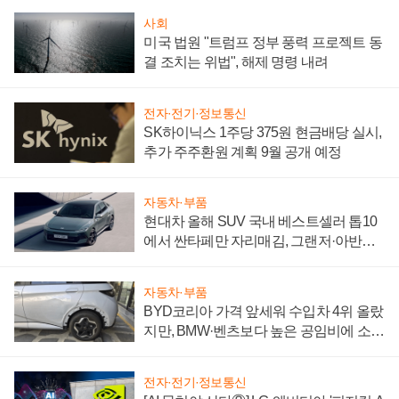
사회
미국 법원 "트럼프 정부 풍력 프로젝트 동
결 조치는 위법", 해제 명령 내려
전자·전기·정보통신
SK하이닉스 1주당 375원 현금배당 실시,
추가 주주환원 계획 9월 공개 예정
자동차·부품
현대차 올해 SUV 국내 베스트셀러 톱10
에서 싼타페만 자리매김, 그랜저·아반떼
'세단 쌍끌이'로 내수 방어
자동차·부품
BYD코리아 가격 앞세워 수입차 4위 올랐
지만, BMW·벤츠보다 높은 공임비에 소비
자 불만 폭발
전자·전기·정보통신