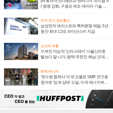
[AI 뭉쳐야 산다⑧] LG·엔비디아 '피지컬 A
I' 동맹 강화, 구광모 제조·데이터·기술 결
집해 종합 로보틱스 기업으로
전자·전기·정보통신
삼성전자 넷리스트와 특허분쟁 매듭, 5년
동안 최대 1.3조 라이선스비 지급
소비자·유통
이부진 야심작 '신라스테이' 서울신라호
텔보다 잘 나가, 평택·주문진·해남·건대로
성장판 더 넓힌다
화학·에너지
'한수원 협력사' 미국 오클로 SMR 연구용
원자로 '임계 상태' 도달, 미국 에너지부
"중요한 이정표"