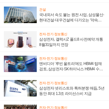
성 의문"
건설
국내외서 속도 붙는 원전 사업, 삼성물산·
현대건설·대우건설에 다가오는 '약속의
시간'
전자·전기·정보통신
삼성전자, 갤럭시Z 폴드8 사전예약 개통
8월31일까지 연장
전자·전기·정보통신
엔비디아 '루빈 울트라'에도 HBM4 탑재
검토, 삼성전자·SK하이닉스 HBM4 수율
에 주도권 갈린다
전자·전기·정보통신
삼성전자 넷리스트와 특허분쟁 매듭, 5년
동안 최대 1.3조 라이선스비 지급
전자·전기·정보통신