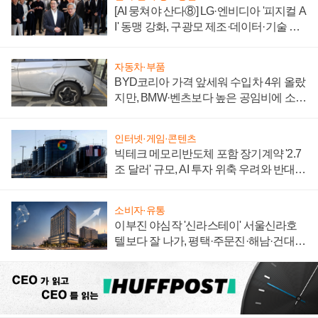
[AI 뭉쳐야 산다⑧] LG·엔비디아 '피지컬 A
I' 동맹 강화, 구광모 제조·데이터·기술 결
집해 종합 로보틱스 기업으로
자동차·부품
BYD코리아 가격 앞세워 수입차 4위 올랐
지만, BMW·벤츠보다 높은 공임비에 소비
자 불만 폭발
인터넷·게임·콘텐츠
빅테크 메모리반도체 포함 장기계약 '2.7
조 달러' 규모, AI 투자 위축 우려와 반대
신호
소비자·유통
이부진 야심작 '신라스테이' 서울신라호
텔보다 잘 나가, 평택·주문진·해남·건대로
성장판 더 넓힌다