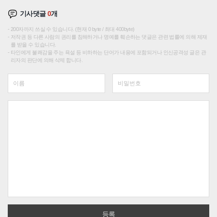
기사댓글
0
개
200자까지 쓰실 수 있습니다. (현재 0 byte / 최대 400byte)
저작권 등 다른 사람의 권리를 침해하거나 명예를 훼손하는 댓글은 관련 법률에 의해 제재
를 받을 수 있습니다.
타인에게 불쾌감을 주는 욕설 등 비하하는 단어가 내용에 포함되거나 인신공격성 글은 관
리자의 판단에 의해 삭제 합니다.