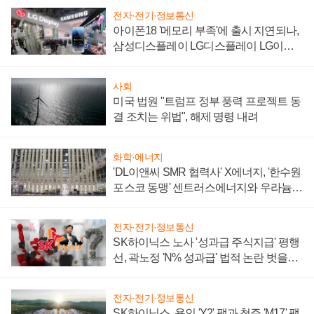
전자·전기·정보통신
아이폰18 '메모리 부족'에 출시 지연되나,
삼성디스플레이 LG디스플레이 LG이노
텍 '탈애플' 수익 다각화 속도
사회
미국 법원 "트럼프 정부 풍력 프로젝트 동
결 조치는 위법", 해제 명령 내려
화학·에너지
'DL이앤씨 SMR 협력사' X에너지, '한수원
포스코 동맹' 센트러스에너지와 우라늄
계약 체결
전자·전기·정보통신
SK하이닉스 노사 '성과급 주식지급' 평행
선, 곽노정 'N% 성과급' 법적 논란 벗을지
주목
전자·전기·정보통신
SK하이닉스, 용인 'Y2' 팹과 청주 'M17' 팹