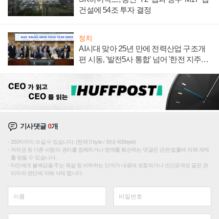
건설에 54조 투자 결정
정치
AI시대 맞아 25년 만에 전력산업 구조개
편 시동, '발전5사 통합' 넘어 '한전 지주사'
재편론도
기사댓글
0
개
200자까지 쓰실 수 있습니다. (현재 0 byte / 최대 400byte)
저작권 등 다른 사람의 권리를 침해하거나 명예를 훼손하는 댓글은 관련 법률에 의해 제재
를 받을 수 있습니다.
타인에게 불쾌감을 주는 욕설 등 비하하는 단어가 내용에 포함되거나 인신공격성 글은 관
리자의 판단에 의해 삭제 합니다.