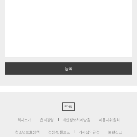
PC버전
회사소개
윤리강령
개인정보처리방침
이용자위원회
청소년보호정책
정정·반론보도
기사심의규정
불편신고