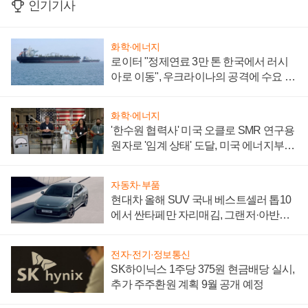
인기기사
화학·에너지
로이터 "정제연료 3만 톤 한국에서 러시
아로 이동", 우크라이나의 공격에 수요 늘
어
화학·에너지
'한수원 협력사' 미국 오클로 SMR 연구용
원자로 '임계 상태' 도달, 미국 에너지부
"중요한 이정표"
자동차·부품
현대차 올해 SUV 국내 베스트셀러 톱10
에서 싼타페만 자리매김, 그랜저·아반떼
'세단 쌍끌이'로 내수 방어
전자·전기·정보통신
SK하이닉스 1주당 375원 현금배당 실시,
추가 주주환원 계획 9월 공개 예정