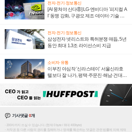
전자·전기·정보통신
[AI 뭉쳐야 산다⑧] LG·엔비디아 '피지컬 A
I' 동맹 강화, 구광모 제조·데이터·기술 결
집해 종합 로보틱스 기업으로
전자·전기·정보통신
삼성전자 넷리스트와 특허분쟁 매듭, 5년
동안 최대 1.3조 라이선스비 지급
소비자·유통
이부진 야심작 '신라스테이' 서울신라호
텔보다 잘 나가, 평택·주문진·해남·건대로
성장판 더 넓힌다
기사댓글
0
개
200자까지 쓰실 수 있습니다. (현재 0 byte / 최대 400byte)
저작권 등 다른 사람의 권리를 침해하거나 명예를 훼손하는 댓글은 관련 법률에 의해 제재