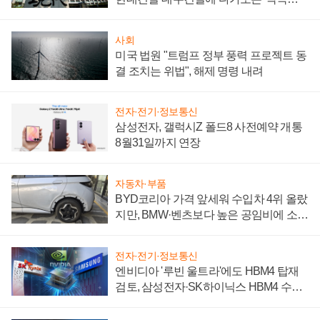
시간'
사회
미국 법원 "트럼프 정부 풍력 프로젝트 동
결 조치는 위법", 해제 명령 내려
전자·전기·정보통신
삼성전자, 갤럭시Z 폴드8 사전예약 개통
8월31일까지 연장
자동차·부품
BYD코리아 가격 앞세워 수입차 4위 올랐
지만, BMW·벤츠보다 높은 공임비에 소비
자 불만 폭발
전자·전기·정보통신
엔비디아 '루빈 울트라'에도 HBM4 탑재
검토, 삼성전자·SK하이닉스 HBM4 수율
에 주도권 갈린다