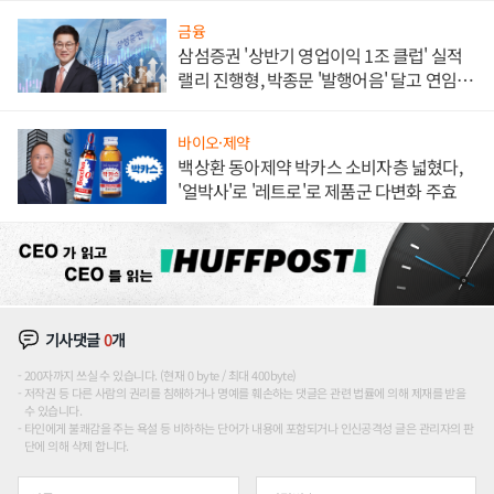
금융
삼섬증권 '상반기 영업이익 1조 클럽' 실적
랠리 진행형, 박종문 '발행어음' 달고 연임 향
하나
바이오·제약
백상환 동아제약 박카스 소비자층 넓혔다,
'얼박사'로 '레트로'로 제품군 다변화 주효
기사댓글
0
개
200자까지 쓰실 수 있습니다. (현재 0 byte / 최대 400byte)
저작권 등 다른 사람의 권리를 침해하거나 명예를 훼손하는 댓글은 관련 법률에 의해 제재를 받을
수 있습니다.
타인에게 불쾌감을 주는 욕설 등 비하하는 단어가 내용에 포함되거나 인신공격성 글은 관리자의 판
단에 의해 삭제 합니다.