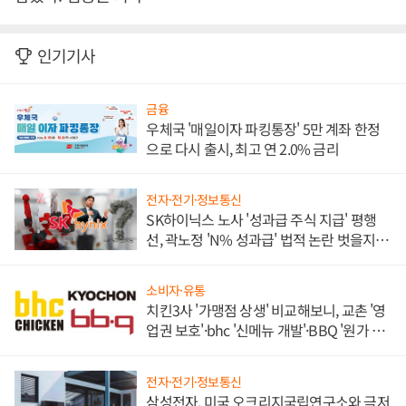
인기기사
금융
우체국 '매일이자 파킹통장' 5만 계좌 한정
으로 다시 출시, 최고 연 2.0% 금리
전자·전기·정보통신
SK하이닉스 노사 '성과급 주식 지급' 평행
선, 곽노정 'N% 성과급' 법적 논란 벗을지 주
목
소비자·유통
치킨3사 '가맹점 상생' 비교해보니, 교촌 '영
업권 보호'·bhc '신메뉴 개발'·BBQ '원가 부
담'
전자·전기·정보통신
삼성전자, 미국 오크리지국립연구소와 극저