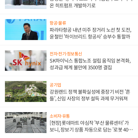
온 히트펌프 개발하기로
항공·물류
파라타항공 내년 미주 장거리 노선 첫 도전,
윤철민 '하이브리드 항공사' 승부수 통할까
전자·전기·정보통신
SK하이닉스 통합노조 설립 움직임 본격화,
성과급 체계 불만에 3500명 결집
공기업
강원랜드 정책 불확실성에 중장기 비전 '흔
들', 신임 사장의 정부 설득 과제 무거워져
소비자·유통
[현장] 롯데마트 야심작 '부산 물류센터' 가
보니, 장보기 상품 자동으로 담는 '로봇 400
대' 장관