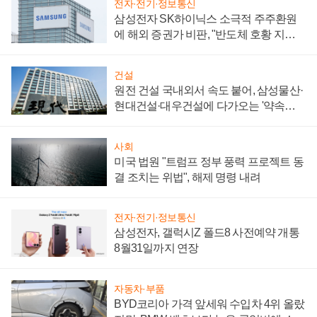
전자·전기·정보통신
삼성전자 SK하이닉스 소극적 주주환원
에 해외 증권가 비판, "반도체 호황 지속
성 의문"
건설
원전 건설 국내외서 속도 붙어, 삼성물산·
현대건설·대우건설에 다가오는 '약속의
시간'
사회
미국 법원 "트럼프 정부 풍력 프로젝트 동
결 조치는 위법", 해제 명령 내려
전자·전기·정보통신
삼성전자, 갤럭시Z 폴드8 사전예약 개통
8월31일까지 연장
자동차·부품
BYD코리아 가격 앞세워 수입차 4위 올랐