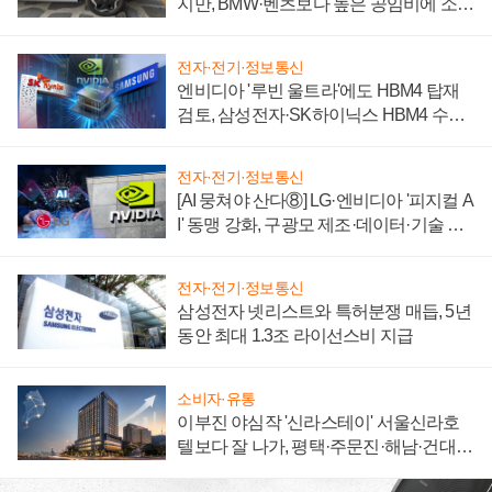
지만, BMW·벤츠보다 높은 공임비에 소비
자 불만 폭발
전자·전기·정보통신
엔비디아 '루빈 울트라'에도 HBM4 탑재
검토, 삼성전자·SK하이닉스 HBM4 수율
에 주도권 갈린다
전자·전기·정보통신
[AI 뭉쳐야 산다⑧] LG·엔비디아 '피지컬 A
I' 동맹 강화, 구광모 제조·데이터·기술 결
집해 종합 로보틱스 기업으로
전자·전기·정보통신
삼성전자 넷리스트와 특허분쟁 매듭, 5년
동안 최대 1.3조 라이선스비 지급
소비자·유통
이부진 야심작 '신라스테이' 서울신라호
텔보다 잘 나가, 평택·주문진·해남·건대로
성장판 더 넓힌다