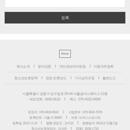
PC버전
회사소개
윤리강령
개인정보처리방침
이용자위원회
청소년보호정책
정정·반론보도
기사심의규정
불편신고
서울특별시 성동구 성수일로 39-34 서울숲더스페이스 12층
대표전화 : 1800-6522
팩스 : 070-4015-8658
편집국 : 070-4010-8512
사업본부 : 070-4010-7078
등록번호 : 서울 아 02897
제호 : 비즈니스포스트
등록일: 2013.11.13
발행·편집인 : 강석운
발행일자: 2013년 12월 2일
청소년보호책임자 : 강석운
ISSN : 2636-171X