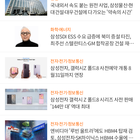
국내외서 속도 붙는 원전 사업, 삼성물산·현
대건설·대우건설에 다가오는 '약속의 시간'
화학·에너지
삼성SDI ESS 수요 급증에 북미 증설 타진,
최주선 스텔란티스·GM 합작공장 건설 재추
진하나
전자·전기·정보통신
삼성전자, 갤럭시Z 폴드8 사전예약 개통 8
월31일까지 연장
전자·전기·정보통신
삼성전자 갤럭시 Z 폴드8 시리즈 사전 판매
'144만 대' 역대 최대
전자·전기·정보통신
엔비디아 '루빈 울트라'에도 HBM4 탑재 검
토, 삼성전자·SK하이닉스 HBM4 수율에 주