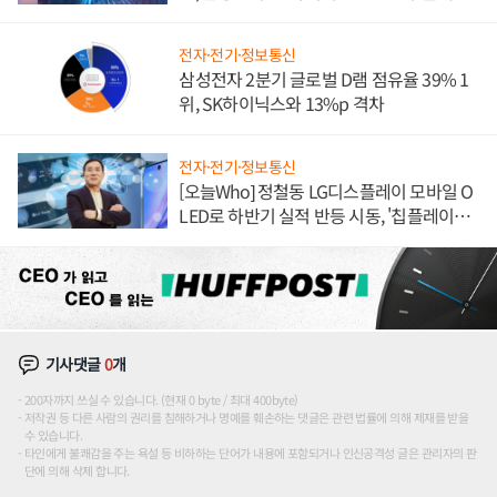
도권 갈린다
전자·전기·정보통신
삼성전자 2분기 글로벌 D램 점유율 39% 1
위, SK하이닉스와 13%p 격차
전자·전기·정보통신
[오늘Who] 정철동 LG디스플레이 모바일 O
LED로 하반기 실적 반등 시동, '칩플레이
션'에 가격 인하 압박은 부담
기사댓글
0
개
200자까지 쓰실 수 있습니다. (현재 0 byte / 최대 400byte)
저작권 등 다른 사람의 권리를 침해하거나 명예를 훼손하는 댓글은 관련 법률에 의해 제재를 받을
수 있습니다.
타인에게 불쾌감을 주는 욕설 등 비하하는 단어가 내용에 포함되거나 인신공격성 글은 관리자의 판
단에 의해 삭제 합니다.