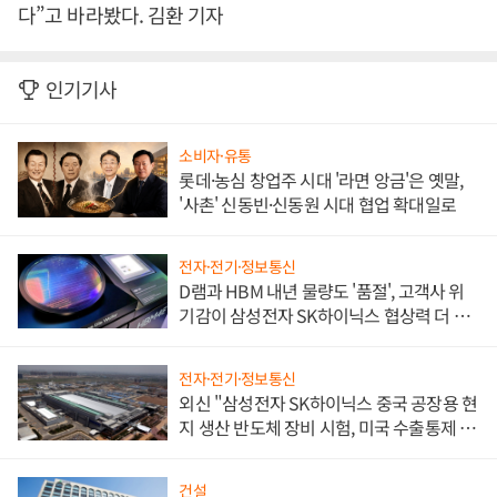
다”고 바라봤다. 김환 기자
인기기사
소비자·유통
롯데·농심 창업주 시대 '라면 앙금'은 옛말,
'사촌' 신동빈·신동원 시대 협업 확대일로
전자·전기·정보통신
D램과 HBM 내년 물량도 '품절', 고객사 위
기감이 삼성전자 SK하이닉스 협상력 더 키
워
전자·전기·정보통신
외신 "삼성전자 SK하이닉스 중국 공장용 현
지 생산 반도체 장비 시험, 미국 수출통제 대
비"
건설