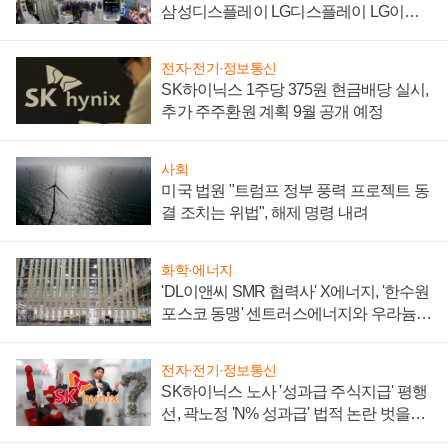
삼성디스플레이 LG디스플레이 LG이노
텍 '탈애플' 수익 다각화 속도
전자·전기·정보통신
SK하이닉스 1주당 375원 현금배당 실시,
추가 주주환원 계획 9월 공개 예정
사회
미국 법원 "트럼프 정부 풍력 프로젝트 동
결 조치는 위법", 해제 명령 내려
화학·에너지
'DL이앤씨 SMR 협력사' X에너지, '한수원
포스코 동맹' 센트러스에너지와 우라늄
계약 체결
전자·전기·정보통신
SK하이닉스 노사 '성과급 주식지급' 평행
선, 곽노정 'N% 성과급' 법적 논란 벗을지
주목