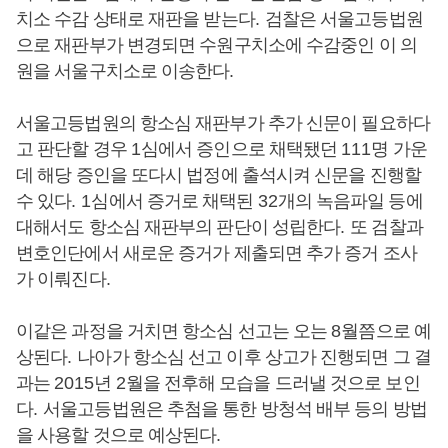
치소 수감 상태로 재판을 받는다
.
검찰은 서울고등법원
으로 재판부가 변경되면 수원구치소에 수감중인 이 의
원을 서울구치소로 이송한다
.
서울고등법원의 항소심 재판부가 추가 신문이 필요하다
고 판단할 경우
1
심에서 증인으로 채택됐던
111
명 가운
데 해당 증인을 또다시 법정에 출석시켜 신문을 진행할
수 있다
. 1
심에서 증거로 채택된
32
개의 녹음파일 등에
대해서도 항소심 재판부의 판단이 성립한다
.
또 검찰과
변호인단에서 새로운 증거가 제출되면 추가 증거 조사
가 이뤄진다
.
이같은 과정을 거치면 항소심 선고는 오는
8
월쯤으로 예
상된다
.
나아가 항소심 선고 이후 상고가 진행되면 그 결
과는
2015
년
2
월을 전후해 모습을 드러낼 것으로 보인
다
.
서울고등법원은 추첨을 통한 방청석 배부 등의 방법
을 사용할 것으로 예상된다
.