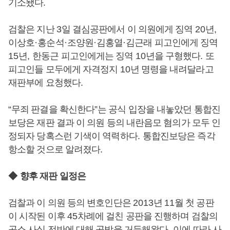
기소됐다
.
검찰은 지난
3
일 결심공판에서 이 의원에게 징역
20
년
,
이상호
·
홍순석
·
조양원
·
김홍열
·
김근래 피고인에게 징역
15
년
,
한동근 피고인에게는 징역
10
년을 구형했다
.
또
피고인들 모두에게 자격정지
10
년 명령을 내려달라고
재판부에 요청했다
.
“
무죄 판결을 확신한다
”
는 공식 입장을 내놓았던 통합진
보당은 재판 결과 이 의원 등의 내란음모 혐의가 모두 인
정되자 당혹스런 기색이 역력하다
.
통합진보당은 즉각
항소할 것으로 알려졌다
.
◆
향후 재판 일정은
검찰과 이 의원 등의 변호인단은
2013
년
11
월 첫 공판
이 시작된 이후
45
차례에 걸친 공판을 진행하며 검찰의
공소 사실 전반에 대해 공방을 거듭해왔다
.
이에 따라 사