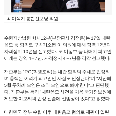
▲ 이석기 통합진보당 의원
수원지방법원 형사
12
부
(
부장판사 김정운
)
는
17
일 내란
음모 등 혐의로 구속기소된 이 의원에 대해 징역
12
년과
자격정지
10
년을 선고했다
.
또 이상호 등 나머지 피고인
에게는 징역
4
∼
7
년
,
자격정지
4
∼
7
년을 각각 선고했다
.
재판부는
“RO(
혁명조직
)
는 내란 혐의의 주체로 인정되
며 총책은 이석기 피고인인 사실도 인정된다
”
며
“
지난해
5
월 두차례 모임은 조직 모임으로 봐야 한다
”
고 판단했
다
.
재판부는 특히
“
내란음모 사건을 처음 국가정보원에
제보한 이모씨의 법정 진술에 신빙성이 있다
”
고 밝혔다
.
대한민국 정부 수립 이후 내란음모 혐의로 재판이 열린