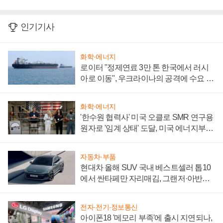
인기기사
화학·에너지
로이터 "정제연료 3만 톤 한국에서 러시
아로 이동", 우크라이나의 공격에 수요 늘
어
화학·에너지
'한수원 협력사' 미국 오클로 SMR 연구용
원자로 '임계 상태' 도달, 미국 에너지부
"중요한 이정표"
자동차·부품
현대차 올해 SUV 국내 베스트셀러 톱10
에서 싼타페만 자리매김, 그랜저·아반떼
'세단 쌍끌이'로 내수 방어
전자·전기·정보통신
아이폰18 '메모리 부족'에 출시 지연되나,