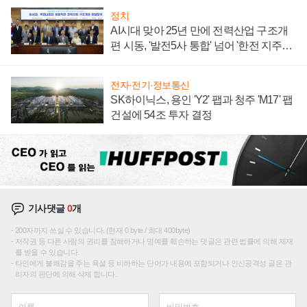
정치
AI시대 맞아 25년 만에 전력산업 구조개
편 시동, '발전5사 통합' 넘어 '한전 지주사'
재편론도
전자·전기·정보통신
SK하이닉스, 용인 'Y2' 팹과 청주 'M17' 팹
건설에 54조 투자 결정
기사댓글
0
개
200자까지 쓰실 수 있습니다. (현재 0 byte / 최대 400byte)
저작권 등 다른 사람의 권리를 침해하거나 명예를 훼손하는 댓글은 관련 법률에 의해 제재
를 받을 수 있습니다.
타인에게 불쾌감을 주는 욕설 등 비하하는 단어가 내용에 포함되거나 인신공격성 글은 관
리자의 판단에 의해 삭제 합니다.