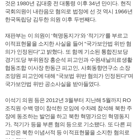
것은
1980
년 김대중 전 대통령 이후
34
년 만이다
.
현직
국회의원이 내란음모 혐의로 법정에 선 것 역시
1966
년
한국독립당 김두한 의원 이후 두번째다
.
재판부는 이 의원이
‘
혁명동지가
’
와
‘
적기가
’
를 부르고
이적표현물을 소지한 사실을 들어
“
국가보안법 위반 혐
의가 인정된다
”
고 밝혔다
.
또 함께 기소된 통합진보당
경기도당 부위원장 홍순석 피고인과 수원새날의료생활
협동조합 이사장 한동근 피고인
,
사회동향연구소 소장
조양원 피고인에 대해
“
국보법 위반 혐의가 인정된다
”
며
국가보안법 위반 공소사실을 받아들였다
.
이석기 의원 등은
2012
년
3
월부터 지난해
5
월까지
RO
조직원 수백 명이 참석한 모임에 수차례 참석해 북한 주
장에 동조하는 발언을 하고 북한 혁명가요인 혁명동지
가
,
적기가 등을 부른 혐의 등으로 기소됐다
.
또 다른 피
고인은 북한 이념서적 등 이적표현물을 소지한 혐의로