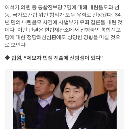
이석기 의원 등 통합진보당
7
명에 대해 내란음모와 선
동
,
국가보안법 위반 혐의가 모두 유죄로 인정됐다
. 34
년 만의 내란음모 사건에 사법부가 유죄 결론을 내린 것
이다
.
이번 판결은 헌법재판소에서 진행중인 통합진보
당에 대한 정당해산심판에도 상당한 영향을 미칠 것으
로 보인다
.
◆
법원
, “
제보자 법정 진술에 신빙성이 있다
”