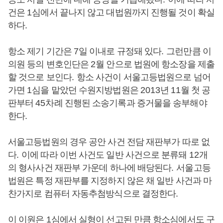
건은
1
심에서 끝나지 않고 대법원까지 진행될 것이 확실
하다
.
항소 제기 기간은
7
일 이내로 규정돼 있다
.
그런만큼 이
의원 등의 변호인단은
2
월 안으로 법원에 항소장을 제출
할 것으로 보인다
.
항소 사건이 서울고등법원으로 넘어
가면
1
심을 맡았던 수원지방법원은
2013
년
11
월 첫 공
판부터
45
차례 진행된 소송기록과 증거물을 송부해야
한다
.
서울고등법원의 경우 공안 사건 전담 재판부가 따로 없
다
.
이에 따라 이번 사건도 일반 사건으로 분류돼
12
개
의 형사사건 재판부 가운데 하나에 배당된다
.
서울고등
법원은 특정 재판부를 지정하지 않은 채 일반 사건과 마
찬가지로 컴퓨터 자동추첨방식으로 결정한다
.
이 이원은
1
심에서 실형이 선고된 만큼 항소심에서도 구