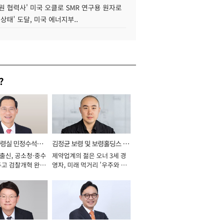
원 협력사' 미국 오클로 SMR 연구용 원자로
 상태' 도달, 미국 에너지부..
?
통령실 민정수석비
김정균 보령 및 보령홀딩스 대
 출신, 공소청·중수
제약업계의 젊은 오너 3세 경
표이사 사장
두고 검찰개혁 완수
영자, 미래 먹거리 '우주와 헬
년]
스케어' 공들여 [2026년]