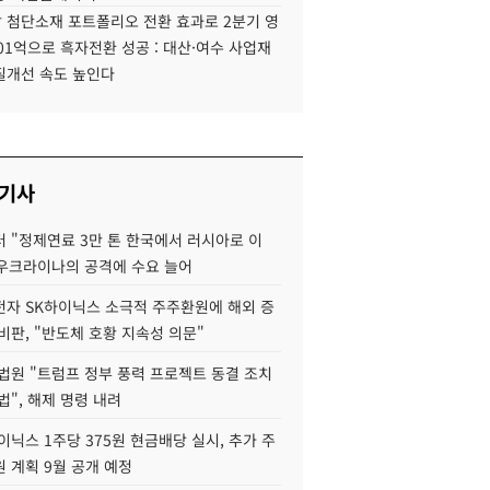
 첨단소재 포트폴리오 전환 효과로 2분기 영
01억으로 흑자전환 성공 : 대산·여수 사업재
질개선 속도 높인다
 기사
 "정제연료 3만 톤 한국에서 러시아로 이
 우크라이나의 공격에 수요 늘어
자 SK하이닉스 소극적 주주환원에 해외 증
비판, "반도체 호황 지속성 의문"
법원 "트럼프 정부 풍력 프로젝트 동결 조치
법", 해제 명령 내려
이닉스 1주당 375원 현금배당 실시, 추가 주
 계획 9월 공개 예정