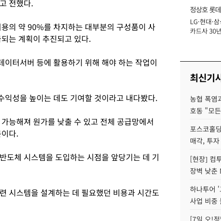
고 전했다.
정상호 롯데
LG·현대·삼
장
비용의 약 90%를 차지하는 대부분의 구성품이 사
카드사 30년
급되는 계획이 추진되고 있다.
에 '초집중' 
데이터서버 등에 활용하기 위해 해야 하는 작업이
최신기
수익성을 높이는 데도 기여할 것이라고 내다봤다.
농협 폭염과
호동 "모든
 가능해져 원가를 낮출 수 있고 전체 공급망에서
포스코홀딩
문이다.
매각, 투자
반도체 시스템을 도입하는 시점을 앞당기는 데 기
[현장] 컴
장벽 낮춘 
하나투어 '
련 시스템을 설계하는 데 필요했던 비용과 시간도
사업 비중 
[7일 오!