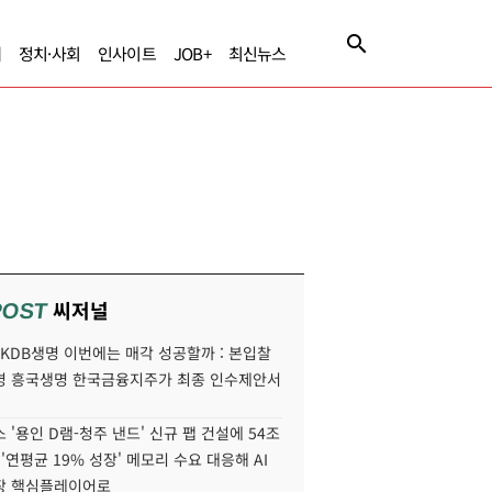
제
정치·사회
인사이트
JOB+
최신뉴스
씨저널
POST
' KDB생명 이번에는 매각 성공할까 : 본입찰
명 흥국생명 한국금융지주가 최종 인수제안서
 '용인 D램-청주 낸드' 신규 팹 건설에 54조
 '연평균 19% 성장' 메모리 수요 대응해 AI
장 핵심플레이어로