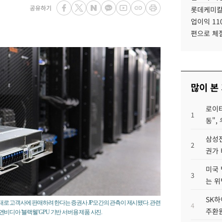
공유하기
롯데케미칼
업이익 11
편으로 체
많이 본
로이터
1
동",
삼성전
2
권가 
미국 
3
는 위
SK하
로 고객사에 판매하려 한다는 증권사 JP모간의 관측이 제시됐다. 관련
4
주환원
디아 '블랙웰' GPU 기반 서버용 제품 사진.