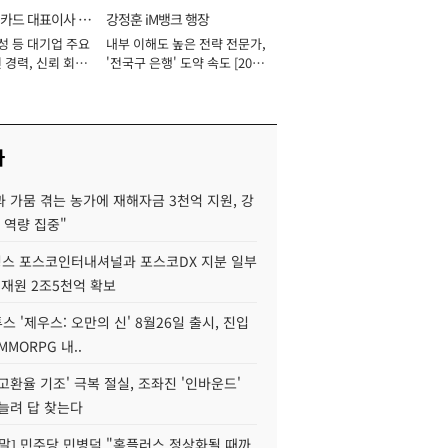
카드 대표이사 사
강정훈 iM뱅크 행장
성 등 대기업 주요
내부 이해도 높은 전략 전문가,
 경력, 신뢰 회복
'전국구 은행' 도약 속도 [2026
[2026년]
년]
사
 가뭄 겪는 농가에 재해자금 3천억 지원, 강
 역량 집중"
스 포스코인터내셔널과 포스코DX 지분 일부
 재원 2조5천억 확보
투스 '제우스: 오만의 신' 8월26일 출시, 진입
MMORPG 내..
고환율 기조' 극복 절실, 조좌진 '인바운드'
늘려 답 찾는다
정말] 민주당 민병덕 "홈플러스 정상화될 때까