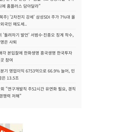
니에 홈플러스 담아달라"
목주] '2차전지 강세' 삼성SDI 주가 7%대 올
 외국인 매도세..
 '돌려차기 발언' 서범수·진종오 징계 착수,
2명은 사퇴
 매각 본입찰에 한화생명 흥국생명 한국투자
3곳 참여
분기 영업이익 6753억으로 66.9% 늘어, 민
은 13.5조
회 "연구개발직 주52시간 유연화 필요, 경직
경쟁력 저해"