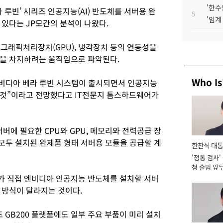
'한수
 루빈’ 시리즈 인공지능(AI) 반도체를 서버용 완
5
'임계
 있다는 JP모간의 분석이 나왔다.
 그래픽처리장치(GPU), 냉각장치 등의 연동성을
력을 차지하려는 움직임으로 파악된다.
Who Is
엔비디아 베라 루빈 시스템이 출시되면서 인공지능
 것”이라고 전망했다고 IT전문지 톰스하드웨어가
에 필요한 CPU와 GPU, 메모리와 전력공급 장
 모두 설치된 완제품 형태 서버용 모듈을 공급할 계
한찬식 대
'정통 검사'
서관
청 출범 앞
맡아 [2026
가 직접 엔비디아 인공지능 반도체를 설치할 서버
 방식이 달라지는 것이다.
GB200 플랫폼에도 일부 주요 부품이 미리 설치