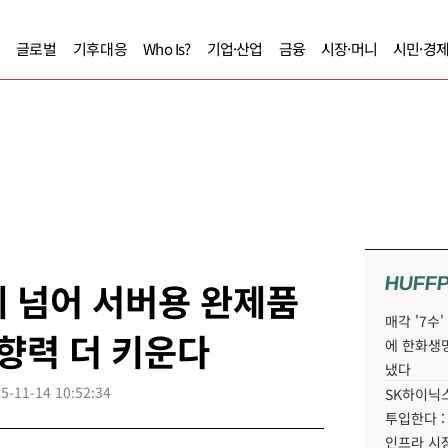
글로벌
기후대응
Who Is?
기업·산업
금융
시장·머니
시민·경
HUFF
체 넘어 서버용 완제품
매각 '7수
영향력 더 키운다
에 한화생
냈다
5-11-14 10:52:34
SK하이닉스
투입한다 :
인프라 시