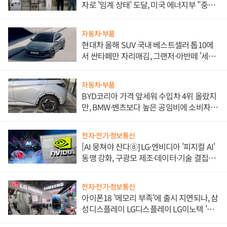
자로 '임계 상태' 도달, 미국 에너지부 "중요
한 이정표"
자동차·부품
현대차 올해 SUV 국내 베스트셀러 톱10에
서 싼타페만 자리매김, 그랜저·아반떼 '세단
쌍끌이'로 내수 방어
자동차·부품
BYD코리아 가격 앞세워 수입차 4위 올랐지
만, BMW·벤츠보다 높은 공임비에 소비자
불만 폭발
전자·전기·정보통신
[AI 뭉쳐야 산다⑧] LG·엔비디아 '피지컬 AI'
동맹 강화, 구광모 제조·데이터·기술 결집
해 종합 로보틱스 기업으로
전자·전기·정보통신
아이폰18 '메모리 부족'에 출시 지연되나, 삼
성디스플레이 LG디스플레이 LG이노텍 '탈
애플' 수익 다각화 속도