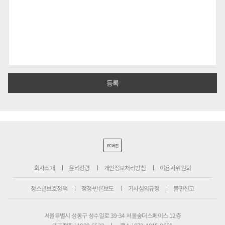
PC버전
회사소개
윤리강령
개인정보처리방침
이용자위원회
청소년보호정책
정정·반론보도
기사심의규정
불편신고
서울특별시 성동구 성수일로 39-34 서울숲더스페이스 12층