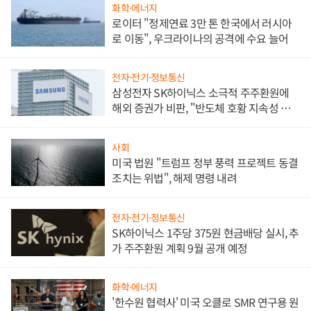
화학·에너지
로이터 "정제연료 3만 톤 한국에서 러시아
로 이동", 우크라이나의 공격에 수요 늘어
전자·전기·정보통신
삼성전자 SK하이닉스 소극적 주주환원에
해외 증권가 비판, "반도체 호황 지속성 의
문"
사회
미국 법원 "트럼프 정부 풍력 프로젝트 동결
조치는 위법", 해제 명령 내려
전자·전기·정보통신
SK하이닉스 1주당 375원 현금배당 실시, 추
가 주주환원 계획 9월 공개 예정
화학·에너지
'한수원 협력사' 미국 오클로 SMR 연구용 원