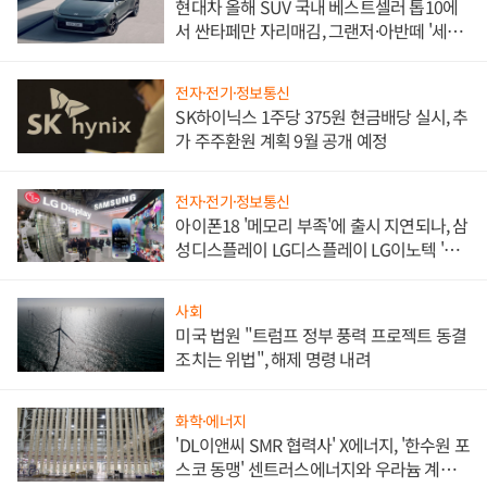
현대차 올해 SUV 국내 베스트셀러 톱10에
서 싼타페만 자리매김, 그랜저·아반떼 '세단
쌍끌이'로 내수 방어
전자·전기·정보통신
SK하이닉스 1주당 375원 현금배당 실시, 추
가 주주환원 계획 9월 공개 예정
전자·전기·정보통신
아이폰18 '메모리 부족'에 출시 지연되나, 삼
성디스플레이 LG디스플레이 LG이노텍 '탈
애플' 수익 다각화 속도
사회
미국 법원 "트럼프 정부 풍력 프로젝트 동결
조치는 위법", 해제 명령 내려
화학·에너지
'DL이앤씨 SMR 협력사' X에너지, '한수원 포
스코 동맹' 센트러스에너지와 우라늄 계약