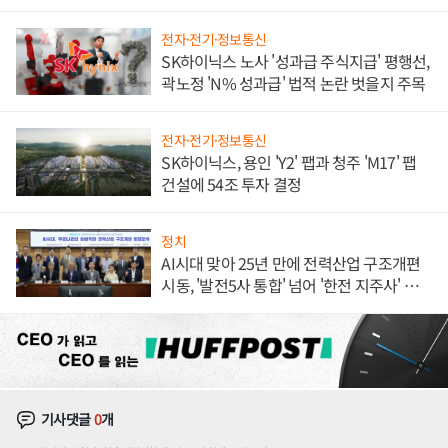
체결
전자·전기·정보통신
SK하이닉스 노사 '성과급 주식지급' 평행선,
곽노정 'N% 성과급' 법적 논란 벗을지 주목
전자·전기·정보통신
SK하이닉스, 용인 'Y2' 팹과 청주 'M17' 팹
건설에 54조 투자 결정
정치
AI시대 맞아 25년 만에 전력산업 구조개편
시동, '발전5사 통합' 넘어 '한전 지주사' 재편
론도
기사댓글
0
개