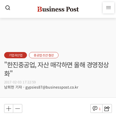
기업과산업
중공업·조선·철강
"한진중공업, 자산 매각하면 올해 경영정상
화"
2017-02-03 17:22:59
남희헌 기자 - gypsies87@businesspost.co.kr
1