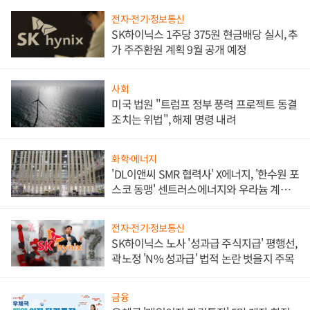
전자·전기·정보통신
SK하이닉스 1주당 375원 현금배당 실시, 추
가 주주환원 계획 9월 공개 예정
사회
미국 법원 "트럼프 정부 풍력 프로젝트 동결
조치는 위법", 해제 명령 내려
화학·에너지
'DL이앤씨 SMR 협력사' X에너지, '한수원 포
스코 동맹' 센트러스에너지와 우라늄 계약
체결
전자·전기·정보통신
SK하이닉스 노사 '성과급 주식지급' 평행선,
곽노정 'N% 성과급' 법적 논란 벗을지 주목
금융