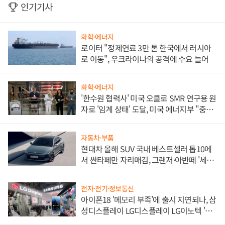
인기기사
화학·에너지
로이터 "정제연료 3만 톤 한국에서 러시아
로 이동", 우크라이나의 공격에 수요 늘어
화학·에너지
'한수원 협력사' 미국 오클로 SMR 연구용 원
자로 '임계 상태' 도달, 미국 에너지부 "중요
한 이정표"
자동차·부품
현대차 올해 SUV 국내 베스트셀러 톱10에
서 싼타페만 자리매김, 그랜저·아반떼 '세단
쌍끌이'로 내수 방어
전자·전기·정보통신
아이폰18 '메모리 부족'에 출시 지연되나, 삼
성디스플레이 LG디스플레이 LG이노텍 '탈
애플' 수익 다각화 속도