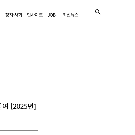
제
정치·사회
인사이트
JOB+
최신뉴스
장
 [2025년]