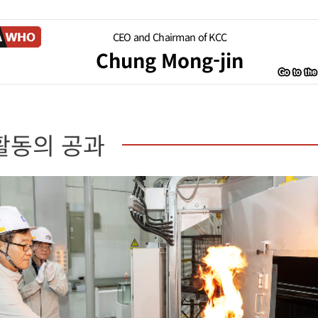
CEO and Chairman of KCC
Chung Mong-jin
활동의 공과