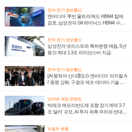
전자·전기·정보통신
엔비디아 '루빈 울트라'에도 HBM4 탑재
검토, 삼성전자·SK하이닉스 HBM4 수율
에 주도권 갈린다
전자·전기·정보통신
삼성전자 넷리스트와 특허분쟁 매듭, 5년
동안 최대 1.3조 라이선스비 지급
전자·전기·정보통신
[AI 뭉쳐야 산다⑧] LG·엔비디아 '피지컬 A
I' 동맹 강화, 구광모 제조·데이터·기술 결
집해 종합 로보틱스 기업으로
인터넷·게임·콘텐츠
빅테크 메모리반도체 포함 장기계약 '2.7
조 달러' 규모, AI 투자 위축 우려와 반대
신호
자동차·부품