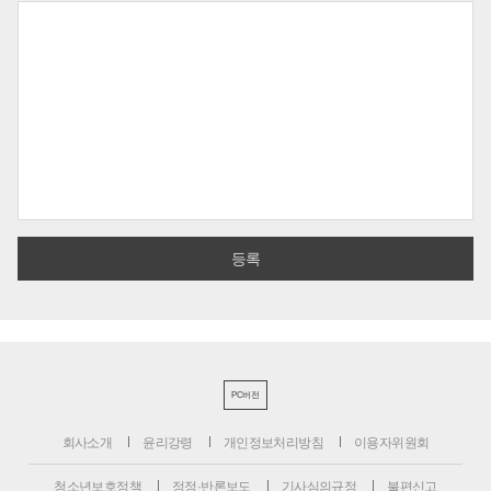
PC버전
회사소개
윤리강령
개인정보처리방침
이용자위원회
청소년보호정책
정정·반론보도
기사심의규정
불편신고