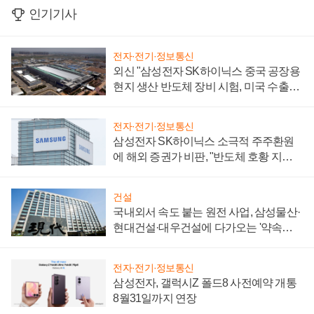
인기기사
전자·전기·정보통신
외신 "삼성전자 SK하이닉스 중국 공장용
현지 생산 반도체 장비 시험, 미국 수출통
제 대비"
전자·전기·정보통신
삼성전자 SK하이닉스 소극적 주주환원
에 해외 증권가 비판, "반도체 호황 지속
성 의문"
건설
국내외서 속도 붙는 원전 사업, 삼성물산·
현대건설·대우건설에 다가오는 '약속의
시간'
전자·전기·정보통신
삼성전자, 갤럭시Z 폴드8 사전예약 개통
8월31일까지 연장