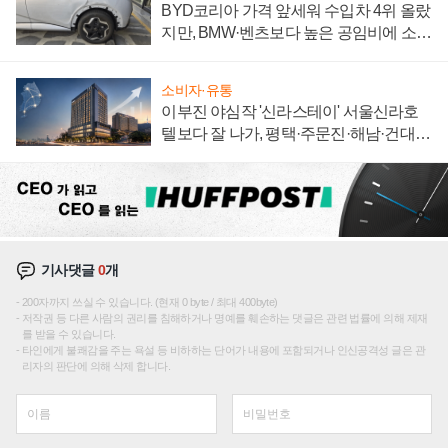
BYD코리아 가격 앞세워 수입차 4위 올랐
지만, BMW·벤츠보다 높은 공임비에 소비
자 불만 폭발
소비자·유통
이부진 야심작 '신라스테이' 서울신라호
텔보다 잘 나가, 평택·주문진·해남·건대로
성장판 더 넓힌다
기사댓글
0
개
200자까지 쓰실 수 있습니다. (현재 0 byte / 최대 400byte)
저작권 등 다른 사람의 권리를 침해하거나 명예를 훼손하는 댓글은 관련 법률에 의해 제재
를 받을 수 있습니다.
타인에게 불쾌감을 주는 욕설 등 비하하는 단어가 내용에 포함되거나 인신공격성 글은 관
리자의 판단에 의해 삭제 합니다.