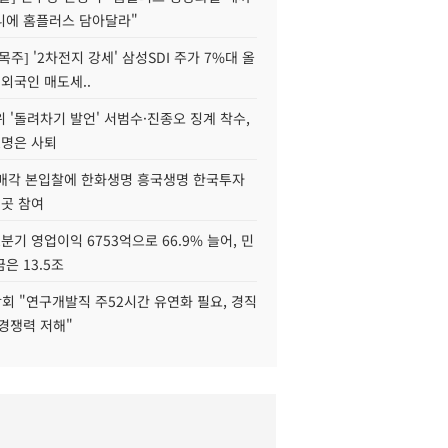
니에 홈플러스 담아달라"
목주] '2차전지 강세' 삼성SDI 주가 7%대 올
 외국인 매도세..
 '돌려차기 발언' 서범수·진종오 징계 착수,
2명은 사퇴
 매각 본입찰에 한화생명 흥국생명 한국투자
3곳 참여
분기 영업이익 6753억으로 66.9% 늘어, 민
은 13.5조
회 "연구개발직 주52시간 유연화 필요, 경직
경쟁력 저해"