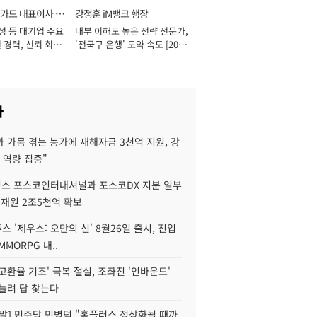
카드 대표이사 사
강정훈 iM뱅크 행장
성 등 대기업 주요
내부 이해도 높은 전략 전문가,
 경력, 신뢰 회복
'전국구 은행' 도약 속도 [2026
[2026년]
년]
사
 가뭄 겪는 농가에 재해자금 3천억 지원, 강
 역량 집중"
스 포스코인터내셔널과 포스코DX 지분 일부
 재원 2조5천억 확보
투스 '제우스: 오만의 신' 8월26일 출시, 진입
MMORPG 내..
고환율 기조' 극복 절실, 조좌진 '인바운드'
늘려 답 찾는다
정말] 민주당 민병덕 "홈플러스 정상화될 때까