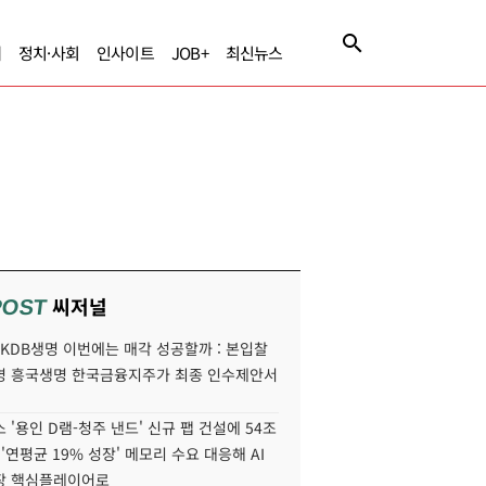
제
정치·사회
인사이트
JOB+
최신뉴스
씨저널
POST
' KDB생명 이번에는 매각 성공할까 : 본입찰
명 흥국생명 한국금융지주가 최종 인수제안서
 '용인 D램-청주 낸드' 신규 팹 건설에 54조
 '연평균 19% 성장' 메모리 수요 대응해 AI
장 핵심플레이어로