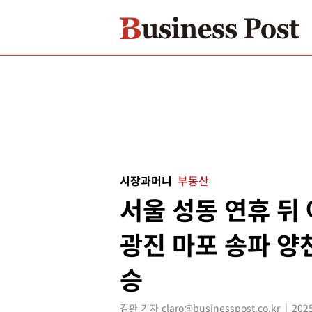
시장과머니
부동산
서울 성동 연휴 뒤 
광진 마포 송파 양천
승
김환 기자 claro@businesspost.co.kr
2025