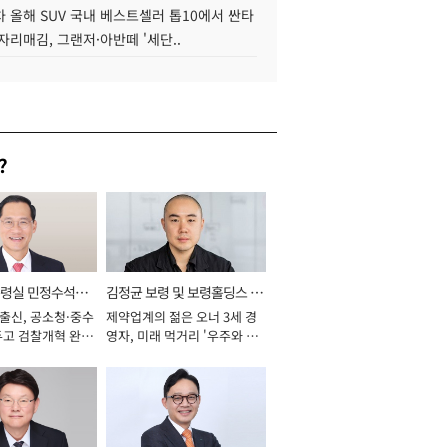
 올해 SUV 국내 베스트셀러 톱10에서 싼타
자리매김, 그랜저·아반떼 '세단..
?
통령실 민정수석비
김정균 보령 및 보령홀딩스 대
 출신, 공소청·중수
제약업계의 젊은 오너 3세 경
표이사 사장
두고 검찰개혁 완수
영자, 미래 먹거리 '우주와 헬
년]
스케어' 공들여 [2026년]