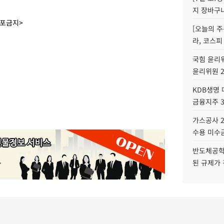
지 장바구
배포금지>
[오늘의 주
라, 코스피
국힘 윤리위
윤리위원 
KDB생명
금융지주 
가스공사 2
수용 미수금
반도체공학
된 규제가 