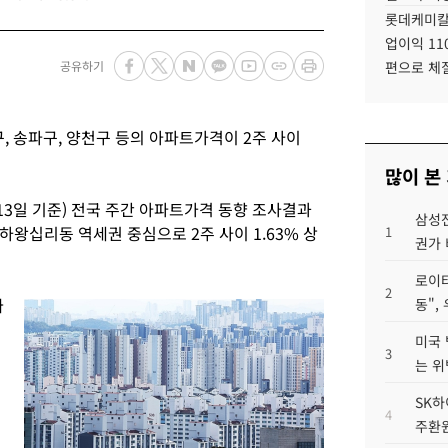
롯데케미칼
업이익 11
공유하기
편으로 체
, 송파구, 양천구 등의 아파트가격이 2주 사이
많이 본
 13일 기준) 전국 주간 아파트가격 동향 조사결과
삼성전
왕십리동 역세권 중심으로 2주 사이 1.63% 상
1
권가 
로이터
2
따
동",
미국 
3
는 위
SK하
4
주환원