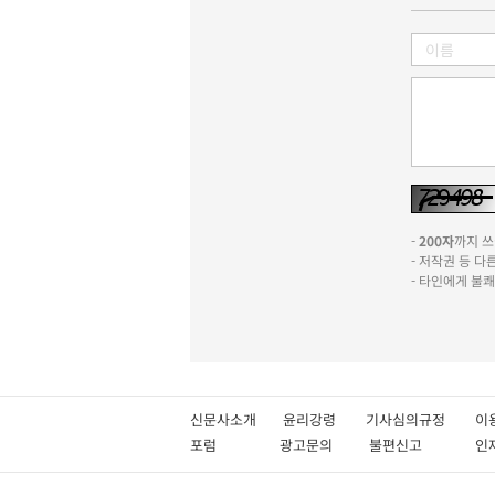
-
200자
까지 쓰실
- 저작권 등 
- 타인에게 불
신문사소개
윤리강령
기사심의규정
이
포럼
광고문의
불편신고