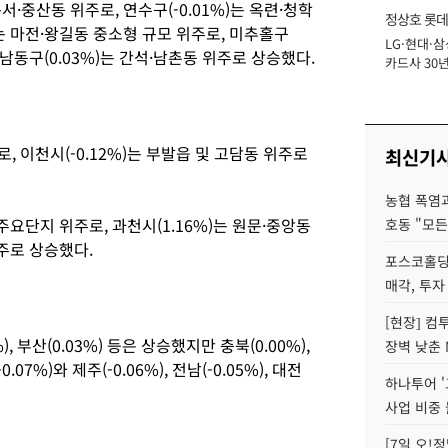
 운서·중산동 위주로, 연수구(-0.01%)는 옥련·청학
정상호 롯데
)는 마전·왕길동 중소형 규모 위주로, 미추홀구
LG·현대·삼
장
 남동구(0.03%)는 간석·남촌동 위주로 상승했다.
카드사 30년
에 '초집중' 
로, 이천시(-0.12%)는 부발읍 및 고담동 위주로
최신기
농협 폭염과
 주요단지 위주로, 과천시(1.16%)는 원문·중앙동
호동 "모든
위주로 상승했다.
포스코홀딩
매각, 투자
[현장] 컴
%), 부산(0.03%) 등은 상승했지만 충북(0.00%),
장벽 낮춘 
0.07%)와 제주(-0.06%), 전남(-0.05%), 대전
하나투어 '
사업 비중 
[7일 오!