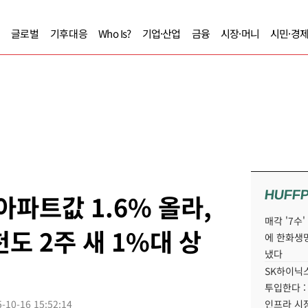
글로벌
기후대응
Who Is?
기업·산업
금융
시장·머니
시민·경
HUFF
아파트값 1.6% 올라,
매각 '7수
도 2주 새 1%대 상
에 한화생
냈다
SK하이닉스
투입한다 :
-10-16 15:52:14
인프라 시