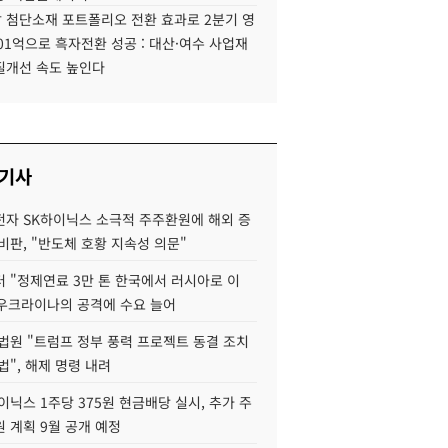
 첨단소재 포트폴리오 전환 효과로 2분기 영
01억으로 흑자전환 성공 : 대산·여수 사업재
질개선 속도 높인다
 기사
자 SK하이닉스 소극적 주주환원에 해외 증
비판, "반도체 호황 지속성 의문"
 "정제연료 3만 톤 한국에서 러시아로 이
 우크라이나의 공격에 수요 늘어
법원 "트럼프 정부 풍력 프로젝트 동결 조치
법", 해제 명령 내려
이닉스 1주당 375원 현금배당 실시, 추가 주
 계획 9월 공개 예정