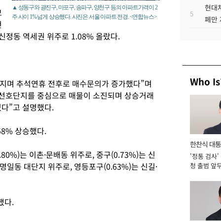
현대차
▲ 성동구와 광진구, 마포구, 송파구, 양천구 등의 아파트가격이 2
모
5
주 사이 1% 넘게 상승했다. 사진은 서울 아파트 전경. <연합뉴스>
페만 
건
·신정동 역세권 위주로 1.08% 올랐다.
Who Is
지며 추석연휴 전후로 매수문의가 증가했다”며
 선호단지를 중심으로 매물이 소진되며 상승거래
였다”고 설명했다.
.58% 상승했다.
한찬식 대
0%)는 이촌·문배동 위주로, 중구(0.73%)는 신
'정통 검사'
서관
·명일동 대단지 위주로, 영등포구(0.63%)는 신길·
청 출범 앞
맡아 [2026
했다.