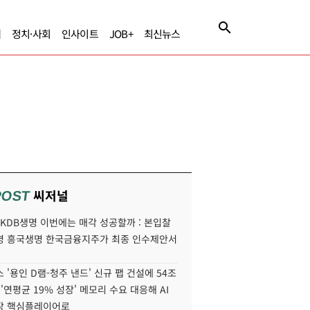
제
정치·사회
인사이트
JOB+
최신뉴스
씨저널
POST
' KDB생명 이번에는 매각 성공할까 : 본입찰
명 흥국생명 한국금융지주가 최종 인수제안서
 '용인 D램-청주 낸드' 신규 팹 건설에 54조
 '연평균 19% 성장' 메모리 수요 대응해 AI
장 핵심플레이어로