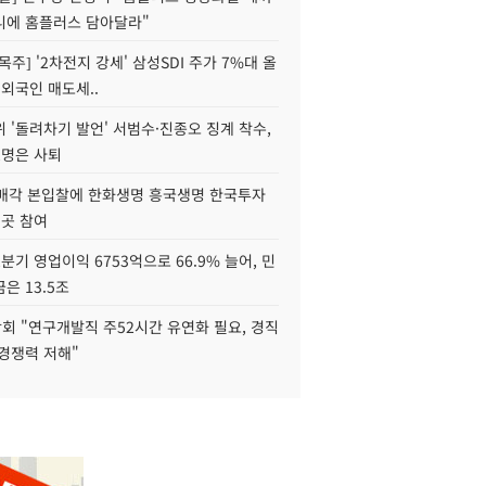
니에 홈플러스 담아달라"
목주] '2차전지 강세' 삼성SDI 주가 7%대 올
 외국인 매도세..
 '돌려차기 발언' 서범수·진종오 징계 착수,
2명은 사퇴
 매각 본입찰에 한화생명 흥국생명 한국투자
3곳 참여
분기 영업이익 6753억으로 66.9% 늘어, 민
은 13.5조
회 "연구개발직 주52시간 유연화 필요, 경직
경쟁력 저해"