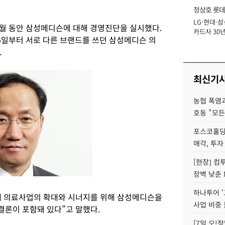
정상호 롯데
LG·현대·삼
장
월 동안 삼성메디슨에 대해 경영진단을 실시했다.
카드사 30년
5일부터 서로 다른 브랜드를 쓰던 삼성메디슨 의
에 '초집중' 
.
최신기
농협 폭염과
호동 "모든
포스코홀딩
매각, 투자
[현장] 컴
장벽 낮춘 
하나투어 '
에 의료사업의 확대와 시너지를 위해 삼성메디슨을
사업 비중 
론이 포함돼 있다”고 말했다.
[7일 오!