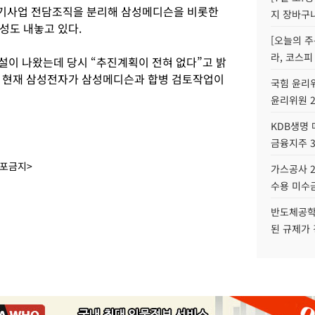
기사업 전담조직을 분리해 삼성메디슨을 비롯한
지 장바구
성도 내놓고 있다.
[오늘의 주
라, 코스피
설이 나왔는데 당시 “추진계획이 전혀 없다”고 밝
해 현재 삼성전자가 삼성메디슨과 합병 검토작업이
국힘 윤리위
윤리위원 
KDB생명
금융지주 
배포금지>
가스공사 2
수용 미수금
반도체공학
된 규제가 