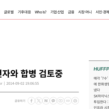
글로벌
기후대응
Who Is?
기업·산업
금융
시장·머니
시민·경
HUFF
전자와 합병 검토중
매각 '7수
kr
2014-09-02 19:06:55
에 한화생
냈다
SK하이닉스
공유하기
투입한다 :
인프라 시