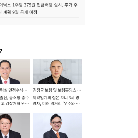
이닉스 1주당 375원 현금배당 실시, 추가 주
 계획 9월 공개 예정
?
통령실 민정수석비
김정균 보령 및 보령홀딩스 대
 출신, 공소청·중수
제약업계의 젊은 오너 3세 경
표이사 사장
두고 검찰개혁 완수
영자, 미래 먹거리 '우주와 헬
년]
스케어' 공들여 [2026년]