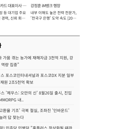
카드 대표이사 사
강정훈 iM뱅크 행장
성 등 대기업 주요
내부 이해도 높은 전략 전문가,
 경력, 신뢰 회복
'전국구 은행' 도약 속도 [2026
[2026년]
년]
사
 가뭄 겪는 농가에 재해자금 3천억 지원, 강
 역량 집중"
스 포스코인터내셔널과 포스코DX 지분 일부
 재원 2조5천억 확보
투스 '제우스: 오만의 신' 8월26일 출시, 진입
MMORPG 내..
고환율 기조' 극복 절실, 조좌진 '인바운드'
늘려 답 찾는다
정말] 민주당 민병덕 "홈플러스 정상화될 때까