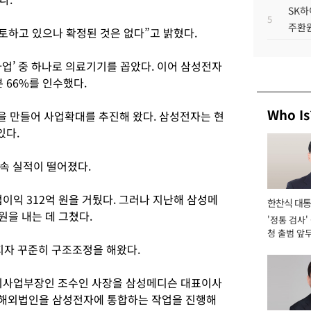
SK하
5
주환원
토하고 있으나 확정된 것은 없다”고 밝혔다.
사업’ 중 하나로 의료기기를 꼽았다. 이어 삼성전자
 66%를 인수했다.
Who Is
 만들어 사업확대를 추진해 왔다. 삼성전자는 현
있다.
속 실적이 떨어졌다.
영업이익 312억 원을 거뒀다. 그러나 지난해 삼성메
한찬식 대
 원을 내는 데 그쳤다.
'정통 검사'
서관
청 출범 앞
맡아 [2026
자 꾸준히 구조조정을 해왔다.
기사업부장인 조수인 사장을 삼성메디슨 대표이사
슨 해외법인을 삼성전자에 통합하는 작업을 진행해