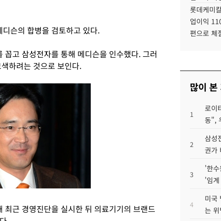
롯데케미칼
업이익 11
디슨의 합병을 검토하고 있다.
편으로 체
 꼽고 삼성전자를 통해 메디슨을 인수했다. 그러
모색하려는 것으로 보인다.
많이 본
로이터
1
동",
삼성전
2
권가 
'한수
3
'임계
미국 
4
 최근 경영진단을 실시한 뒤 의료기기의 브랜드
는 위
다.