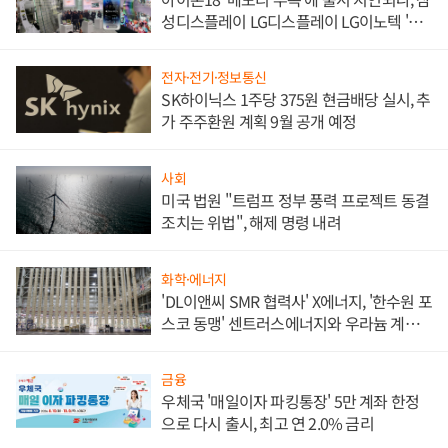
성디스플레이 LG디스플레이 LG이노텍 '탈
애플' 수익 다각화 속도
전자·전기·정보통신
SK하이닉스 1주당 375원 현금배당 실시, 추
가 주주환원 계획 9월 공개 예정
사회
미국 법원 "트럼프 정부 풍력 프로젝트 동결
조치는 위법", 해제 명령 내려
화학·에너지
'DL이앤씨 SMR 협력사' X에너지, '한수원 포
스코 동맹' 센트러스에너지와 우라늄 계약
체결
금융
우체국 '매일이자 파킹통장' 5만 계좌 한정
으로 다시 출시, 최고 연 2.0% 금리