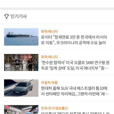
인기기사
화학·에너지
로이터 "정제연료 3만 톤 한국에서 러시아
로 이동", 우크라이나의 공격에 수요 늘어
화학·에너지
'한수원 협력사' 미국 오클로 SMR 연구용 원
자로 '임계 상태' 도달, 미국 에너지부 "중요
한 이정표"
자동차·부품
현대차 올해 SUV 국내 베스트셀러 톱10에
서 싼타페만 자리매김, 그랜저·아반떼 '세단
쌍끌이'로 내수 방어
전자·전기·정보통신
아이폰18 '메모리 부족'에 출시 지연되나, 삼