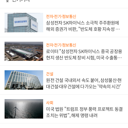
전자·전기·정보통신
삼성전자 SK하이닉스 소극적 주주환원에
해외 증권가 비판, "반도체 호황 지속성 의
문"
전자·전기·정보통신
로이터 "삼성전자 SK하이닉스 중국 공장용
현지 생산 반도체 장비 시험, 미국 수출통제
대비"
건설
원전 건설 국내외서 속도 붙어, 삼성물산·현
대건설·대우건설에 다가오는 '약속의 시간'
사회
미국 법원 "트럼프 정부 풍력 프로젝트 동결
조치는 위법", 해제 명령 내려