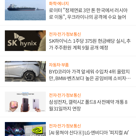
화학·에너지
로이터 "정제연료 3만 톤 한국에서 러시아
로 이동", 우크라이나의 공격에 수요 늘어
전자·전기·정보통신
SK하이닉스 1주당 375원 현금배당 실시, 추
가 주주환원 계획 9월 공개 예정
자동차·부품
BYD코리아 가격 앞세워 수입차 4위 올랐지
만, BMW·벤츠보다 높은 공임비에 소비자
불만 폭발
전자·전기·정보통신
삼성전자, 갤럭시Z 폴드8 사전예약 개통 8
월31일까지 연장
전자·전기·정보통신
[AI 뭉쳐야 산다⑧] LG·엔비디아 '피지컬 AI'