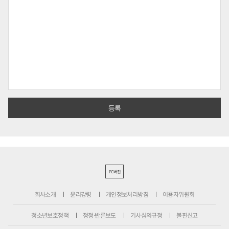
PC버전
회사소개
윤리강령
개인정보처리방침
이용자위원회
청소년보호정책
정정·반론보도
기사심의규정
불편신고