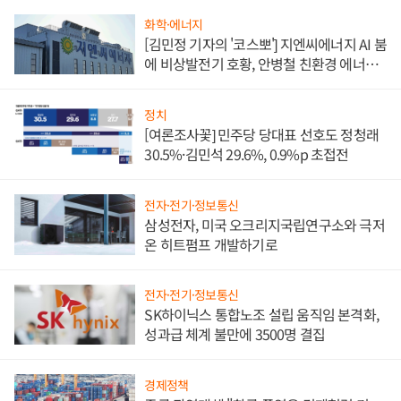
화학·에너지
[김민정 기자의 '코스뽀'] 지엔씨에너지 AI 붐
에 비상발전기 호황, 안병철 친환경 에너지
발전전문기업 향한다
정치
[여론조사꽃] 민주당 당대표 선호도 정청래
30.5%·김민석 29.6%, 0.9%p 초접전
전자·전기·정보통신
삼성전자, 미국 오크리지국립연구소와 극저
온 히트펌프 개발하기로
전자·전기·정보통신
SK하이닉스 통합노조 설립 움직임 본격화,
성과급 체계 불만에 3500명 결집
경제정책