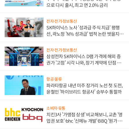
으로 다시 출시, 최고 연 2.0% 금리
전자·전기·정보통신
SK하이닉스 노사 '성과급 주식 지급' 평행
선, 곽노정 'N% 성과급' 법적 논란 벗을지 주
목
전자·전기·정보통신
삼성전자 SK하이닉스 D램 가격에 해외 증
권가 '고점' 시각 나와, 장기 계약에 단점 부
각
항공·물류
파라타항공 내년 미주 장거리 노선 첫 도전,
윤철민 '하이브리드 항공사' 승부수 통할까
소비자·유통
치킨3사 '가맹점 상생' 비교해보니, 교촌 '영
업권 보호'·bhc '신메뉴 개발'·BBQ '원가 부
담'