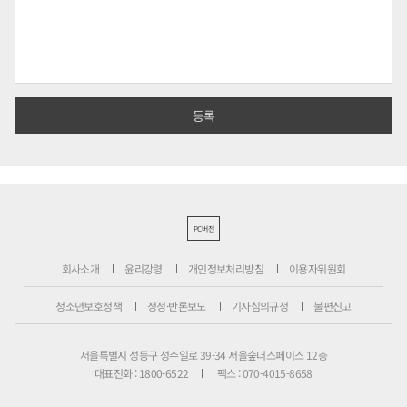
PC버전
회사소개
윤리강령
개인정보처리방침
이용자위원회
청소년보호정책
정정·반론보도
기사심의규정
불편신고
서울특별시 성동구 성수일로 39-34 서울숲더스페이스 12층
대표전화 : 1800-6522
팩스 : 070-4015-8658