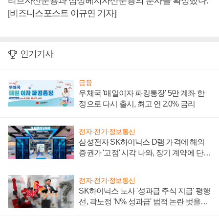
티브자산운용과 삼성헤지자산운용의 분사를 확정했다.
[비즈니스포스트 이규연 기자]
인기기사
금융
우체국 '매일이자 파킹통장' 5만 계좌 한
정으로 다시 출시, 최고 연 2.0% 금리
전자·전기·정보통신
삼성전자 SK하이닉스 D램 가격에 해외
증권가 '고점' 시각 나와, 장기 계약에 단점
부각
전자·전기·정보통신
SK하이닉스 노사 '성과급 주식 지급' 평행
선, 곽노정 'N% 성과급' 법적 논란 벗을지
주목