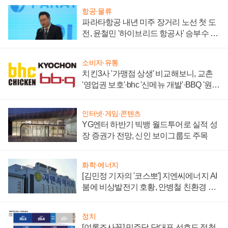
항공·물류
파라타항공 내년 미주 장거리 노선 첫 도
전, 윤철민 '하이브리드 항공사' 승부수 통
할까
소비자·유통
치킨3사 '가맹점 상생' 비교해보니, 교촌
'영업권 보호'·bhc '신메뉴 개발'·BBQ '원가
부담'
인터넷·게임·콘텐츠
YG엔터 하반기 빅뱅 월드투어로 실적 성
장 증권가 전망, 신인 보이그룹도 주목
화학·에너지
[김민정 기자의 '코스뽀'] 지엔씨에너지 AI
붐에 비상발전기 호황, 안병철 친환경 에
너지 발전전문기업 향한다
정치
[여론조사꽃] 민주당 당대표 선호도 정청