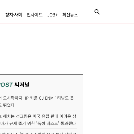
제
정치·사회
인사이트
JOB+
최신뉴스
씨저널
POST
 도시락까지' IP 키운 CJ ENM : 티빙도 웃
도 뛰었다
호 해치는 선크림은 미국·유럽 판매 어려운 상
콜마가 규제 뚫기 위한 '독성 테스트' 통과했다