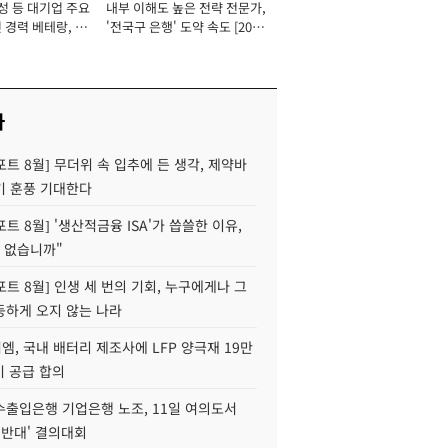
성 등 대기업 주요
내부 이해도 높은 전략 전문가,
 경력 베테랑, 신
'전국구 은행' 도약 속도 [2026
'초집중' 영업정지
년]
[2026년]
사
트 8월] 무더위 속 입추에 든 생각, 제약바
기 훈풍 기대한다
트 8월] '생산적금융 ISA'가 씁쓸한 이유,
 없습니까"
트 8월] 인생 세 번의 기회, 누구에게나 그
등하게 오지 않는 나라
, 국내 배터리 제조사에 LFP 양극재 19만
기 공급 합의
수출입은행 기업은행 노조, 11일 여의도서
 반대' 결의대회