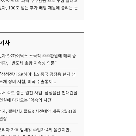
SK하이닉스 '파격 주주환원'으로 투심 달래고
까, 100조 넘는 추가 배당 재원에 쏠리는 눈
 기사
자 SK하이닉스 소극적 주주환원에 해외 증
비판, "반도체 호황 지속성 의문"
"삼성전자 SK하이닉스 중국 공장용 현지 생
도체 장비 시험, 미국 수출통제 ..
서 속도 붙는 원전 사업, 삼성물산·현대건설
건설에 다가오는 '약속의 시간'
자, 갤럭시Z 폴드8 사전예약 개통 8월31일
 연장
코리아 가격 앞세워 수입차 4위 올랐지만,