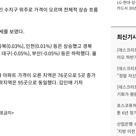
LG·현대·삼
장
카드사 30년
 용인 수지구 위주로 가격이 오르며 전체적 상승 흐름
뢰 회복에 
제재 '부담' 
세를 보였다.
최신기
충북(0.03%), 인천(0.01%) 등은 상승했고 경북
[데스크리포
), 대구(-0.05%), 부산(-0.05%) 등은 하락했다. 울
이오 하반
[데스크리포
다 아파트 가격이 오른 지역은 76곳으로 5곳 증가
"정말 자신
하락지역은 95곳으로 동일했다. 김인애 기자
[데스크리포
기회가 평
포스코퓨처엠
배포금지>
톤 6년 장
산업은행 
'지방 이전