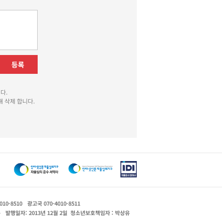
등록
다.
 삭제 합니다.
010-8510
광고국 070-4010-8511
운
발행일자: 2013년 12월 2일
청소년보호책임자 : 박상유