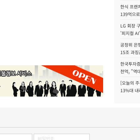
한식 프랜
139억으로
LG 회장 
'피지컬 AI
공정위 은행
15조 과징
한국투자증
천억, "역
[오늘의 주
13%대 내