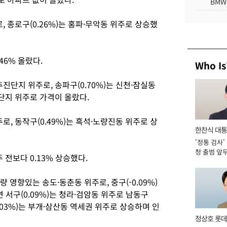
BMW
로, 종로구(0.26%)는 홍파·무악동 위주로 상승했
46% 올랐다.
Who Is
추진단지 위주로, 송파구(0.70%)는 신천·잠실동
대단지 위주로 가격이 올랐다.
주로, 동작구(0.49%)는 흑석·노량진동 위주로 상
한찬식 대
'정통 검사'
서관
청 출범 앞
 전보다 0.13% 상승했다.
맡아 [2026
물량 영향있는 송도·동춘동 위주로, 중구(-0.09%)
 서구(0.09%)는 청라·검암동 위주로 남동구
0.03%)는 부개·삼산동 역세권 위주로 상승하며 인
정상호 롯데