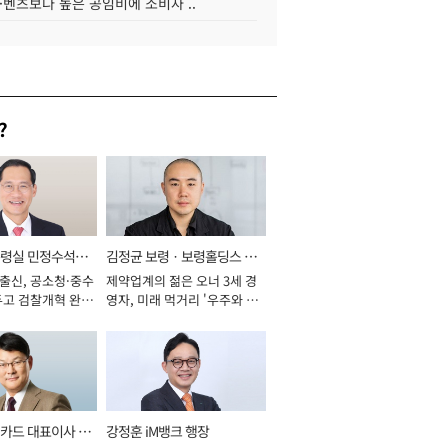
·벤츠보다 높은 공임비에 소비자 ..
?
통령실 민정수석비
김정균 보령ㆍ보령홀딩스 대
 출신, 공소청·중수
제약업계의 젊은 오너 3세 경
표이사 사장
두고 검찰개혁 완수
영자, 미래 먹거리 '우주와 헬
년]
스케어' 공들여 [2026년]
카드 대표이사 사
강정훈 iM뱅크 행장