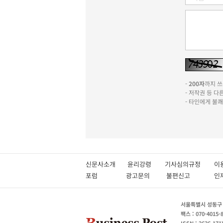
-
200자
까지 쓰실
- 저작권 등 
- 타인에게 불
신문사소개
윤리강령
기사심의규정
이
포럼
광고문의
불편신고
서울특별시 성동구 성
팩스 : 070-4015-
ISSN : 2636-171