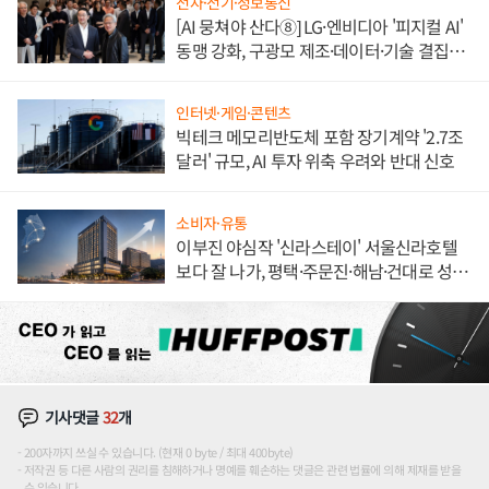
전자·전기·정보통신
[AI 뭉쳐야 산다⑧] LG·엔비디아 '피지컬 AI'
동맹 강화, 구광모 제조·데이터·기술 결집
해 종합 로보틱스 기업으로
인터넷·게임·콘텐츠
빅테크 메모리반도체 포함 장기계약 '2.7조
달러' 규모, AI 투자 위축 우려와 반대 신호
소비자·유통
이부진 야심작 '신라스테이' 서울신라호텔
보다 잘 나가, 평택·주문진·해남·건대로 성
장판 더 넓힌다
기사댓글
32
개
200자까지 쓰실 수 있습니다. (현재 0 byte / 최대 400byte)
저작권 등 다른 사람의 권리를 침해하거나 명예를 훼손하는 댓글은 관련 법률에 의해 제재를 받을
수 있습니다.