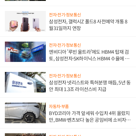
전자·전기·정보통신
삼성전자, 갤럭시Z 폴드8 사전예약 개통 8
월31일까지 연장
전자·전기·정보통신
엔비디아 '루빈 울트라'에도 HBM4 탑재 검
토, 삼성전자·SK하이닉스 HBM4 수율에 주
도권 갈린다
전자·전기·정보통신
삼성전자 넷리스트와 특허분쟁 매듭, 5년 동
안 최대 1.3조 라이선스비 지급
자동차·부품
BYD코리아 가격 앞세워 수입차 4위 올랐지
만, BMW·벤츠보다 높은 공임비에 소비자
불만 폭발