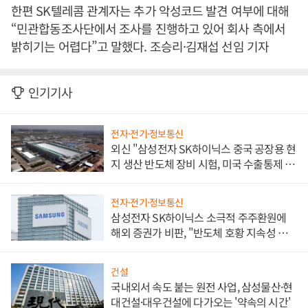
한편 SK텔레콤 관계자는 추가 악성코드 발견 여부에 대해
“민관합동조사단에서 조사를 진행하고 있어 회사 측에서
밝히기는 어렵다”고 말했다. 조승리·김재섭 선임 기자
인기기사
전자·전기·정보통신
외신 "삼성전자 SK하이닉스 중국 공장용 현
지 생산 반도체 장비 시험, 미국 수출통제 대
비"
전자·전기·정보통신
삼성전자 SK하이닉스 소극적 주주환원에
해외 증권가 비판, "반도체 호황 지속성 의
문"
건설
국내외서 속도 붙는 원전 사업, 삼성물산·현
대건설·대우건설에 다가오는 '약속의 시간'