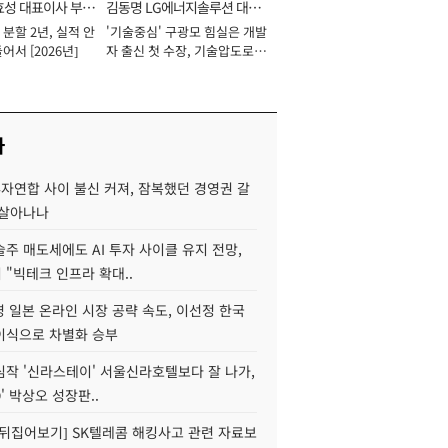
효성 대표이사 부회
김동명 LG에너지솔루션 대표
분할 2년, 실적 안
'기술중심' 구광모 힘실은 개발
이사 사장
어서 [2026년]
자 출신 첫 수장, 기술압도로
경쟁력 확보 사활 [2026년]
사
자연합 사이 불신 커져, 잠복했던 경영권 갈
되살아나나
주 매도세에도 AI 투자 사이클 유지 전망,
"빅테크 인프라 확대..
 일본 온라인 시장 공략 속도, 이선정 한국
이식으로 차별화 승부
심작 '신라스테이' 서울신라호텔보다 잘 나가,
O' 박상오 성장판..
 뒤집어보기] SK텔레콤 해킹사고 관련 자료보