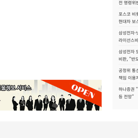
전 명령위반
포스코 비롯
현대차 보
삼성전자·넷
라이선스비
삼성전자 
비판, "반
공정위 통
책임 이용
하나증권 "
등 전망"