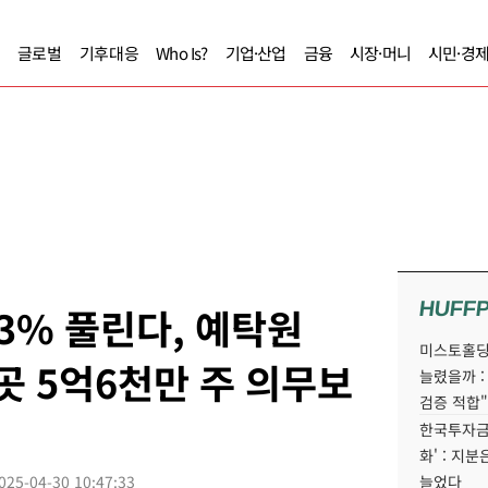
글로벌
기후대응
Who Is?
기업·산업
금융
시장·머니
시민·경
HUFF
3% 풀린다, 예탁원
미스토홀딩
곳 5억6천만 주 의무보
늘렸을까 :
검증 적합"
한국투자금
화' : 지
025-04-30 10:47:33
늘었다