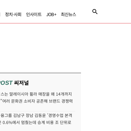
제
정치·사회
인사이트
JOB+
최신뉴스
씨저널
POST
스는 말레이시아 휠라 매장을 왜 14개까지
 "여러 문화권 소비자 공존해 브랜드 경쟁력
융그룹 김남구 장남 김동윤 '경영수업 본격
분은 0.6%에서 멈췄는데 승계 비용 조 단위로