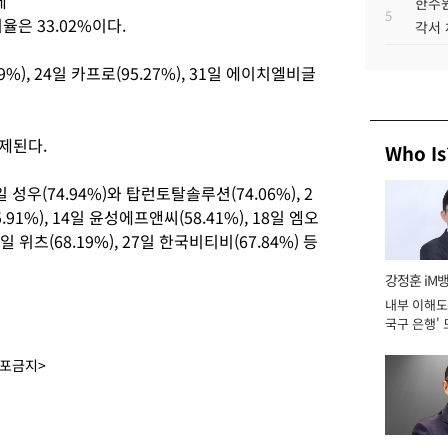
제
한수원
5
은 33.02%이다.
각서
9%), 24일 카프로(95.27%), 31일 에이치엘비글
해제된다.
Who Is
우(74.94%)와 탑런토탈솔루션(74.06%), 2
.91%), 14일 윤성에프앤씨(58.41%), 18일 엠오
20일 위츠(68.19%), 27일 한국비티비(67.84%) 등
강정훈 iM
내부 이해도 
국구 은행' 
배포금지>