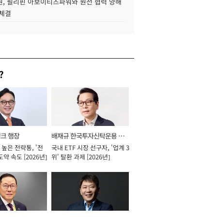
, 필리핀 아보이티즈파워와 원전 협력 양해
 체결
?
뱅크 행장
배재규 한국투자신탁운용 대
높은 전략통, '전
국내 ETF 시장 선구자, '업계 3
표이사 사장
도약 속도 [2026년]
위' 탈환 과제 [2026년]