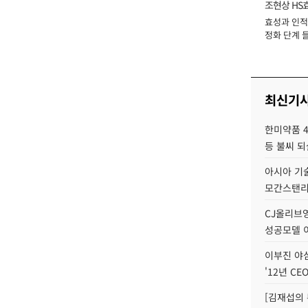
조현상 HS
효성과 인적 
장
정화 단계 들
최신기
한미약품 4
등 불씨 
아시아 기술
모간스탠리 
CJ올리브영
성공모델 
이부진 야
'12년 CE
[김재섭의