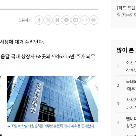
[허프 트렌
염 지속되
공유하기
 시장에 대거 풀려난다.
많이 본
음달 국내 상장사 68곳의 5억6215만 주가 의무
외신 
1
산 반
투
국내외
주
2
·대우
삼성전
3
까지
엔비디
4
성전자
▲ 30일 예탁결제원은 5월 의무보유등록 해제 계획을 공개했다.