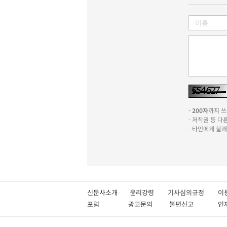
-
200자
까지 쓰실
- 저작권 등 
- 타인에게 불
신문사소개
윤리강령
기사심의규정
이
포럼
광고문의
불편신고