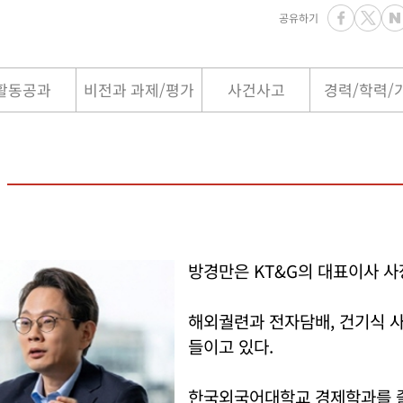
공유하기
활동공과
비전과 과제/평가
사건사고
경력/학력/
방경만은 KT&G의 대표이사 사
해외궐련과 전자담배, 건기식 
들이고 있다.
한국외국어대학교 경제학과를 