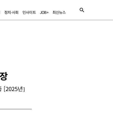
제
정치·사회
인사이트
JOB+
최신뉴스
사장
[2025년]