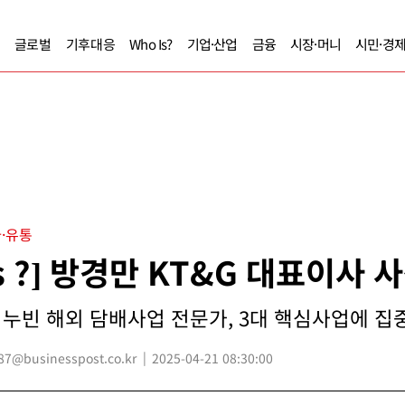
글로벌
기후대응
Who Is?
기업·산업
금융
시장·머니
시민·경
·유통
Is ?] 방경만 KT&G 대표이사 
누빈 해외 담배사업 전문가, 3대 핵심사업에 집중 
7@businesspost.co.kr
2025-04-21 08:30:00