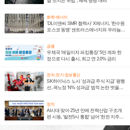
결 조치는 위법", 해제 명령 내려
화학·에너지
'DL이앤씨 SMR 협력사' X에너지, '한수원
포스코 동맹' 센트러스에너지와 우라늄
계약 체결
금융
우체국 '매일이자 파킹통장' 5만 계좌 한
정으로 다시 출시, 최고 연 2.0% 금리
전자·전기·정보통신
SK하이닉스 노사 '성과급 주식 지급' 평행
선, 곽노정 'N% 성과급' 법적 논란 벗을지
주목
정치
AI시대 맞아 25년 만에 전력산업 구조개
편 시동, '발전5사 통합' 넘어 '한전 지주사'
재편론도