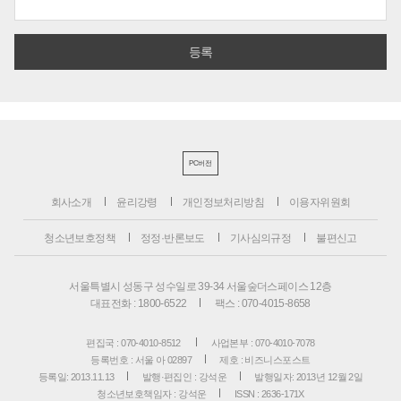
PC버전
회사소개
윤리강령
개인정보처리방침
이용자위원회
청소년보호정책
정정·반론보도
기사심의규정
불편신고
서울특별시 성동구 성수일로 39-34 서울숲더스페이스 12층
대표전화 : 1800-6522
팩스 : 070-4015-8658
편집국 : 070-4010-8512
사업본부 : 070-4010-7078
등록번호 : 서울 아 02897
제호 : 비즈니스포스트
등록일: 2013.11.13
발행·편집인 : 강석운
발행일자: 2013년 12월 2일
청소년보호책임자 : 강석운
ISSN : 2636-171X