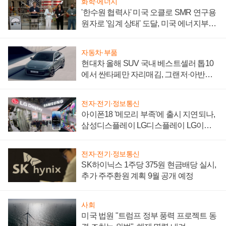
화학·에너지
'한수원 협력사' 미국 오클로 SMR 연구용
원자로 '임계 상태' 도달, 미국 에너지부
"중요한 이정표"
자동차·부품
현대차 올해 SUV 국내 베스트셀러 톱10
에서 싼타페만 자리매김, 그랜저·아반떼
'세단 쌍끌이'로 내수 방어
전자·전기·정보통신
아이폰18 '메모리 부족'에 출시 지연되나,
삼성디스플레이 LG디스플레이 LG이노
텍 '탈애플' 수익 다각화 속도
전자·전기·정보통신
SK하이닉스 1주당 375원 현금배당 실시,
추가 주주환원 계획 9월 공개 예정
사회
미국 법원 "트럼프 정부 풍력 프로젝트 동