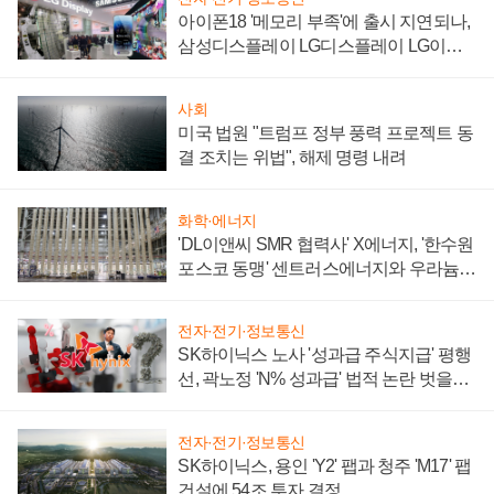
아이폰18 '메모리 부족'에 출시 지연되나,
삼성디스플레이 LG디스플레이 LG이노
텍 '탈애플' 수익 다각화 속도
사회
미국 법원 "트럼프 정부 풍력 프로젝트 동
결 조치는 위법", 해제 명령 내려
화학·에너지
'DL이앤씨 SMR 협력사' X에너지, '한수원
포스코 동맹' 센트러스에너지와 우라늄
계약 체결
전자·전기·정보통신
SK하이닉스 노사 '성과급 주식지급' 평행
선, 곽노정 'N% 성과급' 법적 논란 벗을지
주목
전자·전기·정보통신
SK하이닉스, 용인 'Y2' 팹과 청주 'M17' 팹
건설에 54조 투자 결정