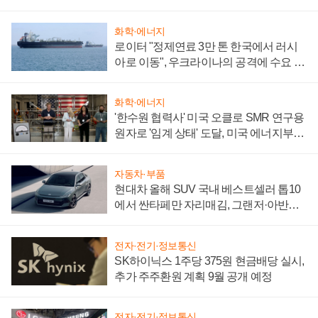
화학·에너지
로이터 "정제연료 3만 톤 한국에서 러시
아로 이동", 우크라이나의 공격에 수요 늘
어
화학·에너지
'한수원 협력사' 미국 오클로 SMR 연구용
원자로 '임계 상태' 도달, 미국 에너지부
"중요한 이정표"
자동차·부품
현대차 올해 SUV 국내 베스트셀러 톱10
에서 싼타페만 자리매김, 그랜저·아반떼
'세단 쌍끌이'로 내수 방어
전자·전기·정보통신
SK하이닉스 1주당 375원 현금배당 실시,
추가 주주환원 계획 9월 공개 예정
전자·전기·정보통신