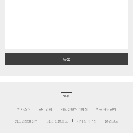
PC버전
회사소개
윤리강령
개인정보처리방침
이용자위원회
청소년보호정책
정정·반론보도
기사심의규정
불편신고